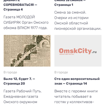
ДАВАЙТЕ
Смена за сменой —
СОРЕВНОВАТЬСЯ! —
Страница 1
Страница 4
Смена за сменой.
Газета МОЛОДОЙ
Очерки из истории
СИБИРЯК Орган Омского
Омской областной
обкома ВЛКСМ 1977 года.
пионерской организации.
В городе
В городе
Было 12, будет 7. —
Сто один вопросительный
Страница 20
знак — Страница 14
Газета Рабочий Путь.
Вместе с героями книги
Ежедневная газета
читатель побывает в
Омского окружном
гостях у коллективов-