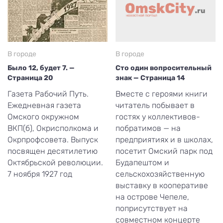
В городе
В городе
Было 12, будет 7. —
Сто один вопросительный
Страница 20
знак — Страница 14
Газета Рабочий Путь.
Вместе с героями книги
Ежедневная газета
читатель побывает в
Омского окружном
гостях у коллективов-
ВКП(б), Окрисполкома и
побратимов — на
Окрпрофсовета. Выпуск
предприятиях и в школах,
посвящен десятилетию
посетит Омский парк под
Октябрьской революции.
Будапештом и
7 ноября 1927 год
сельскохозяйственную
выставку в кооперативе
на острове Чепеле,
поприсутствует на
совместном концерте