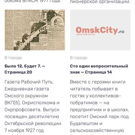
обкома ВЛКСМ 1977 года.
пионерской организации.
В городе
В городе
Было 12, будет 7. —
Сто один вопросительный
Страница 20
знак — Страница 14
Газета Рабочий Путь.
Вместе с героями книги
Ежедневная газета
читатель побывает в
Омского окружном
гостях у коллективов-
ВКП(б), Окрисполкома и
побратимов — на
Окрпрофсовета. Выпуск
предприятиях и в школах,
посвящен десятилетию
посетит Омский парк под
Октябрьской революции.
Будапештом и
7 ноября 1927 год
сельскохозяйственную