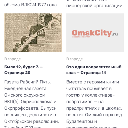
обкома ВЛКСМ 1977 года.
пионерской организации.
В городе
В городе
Было 12, будет 7. —
Сто один вопросительный
Страница 20
знак — Страница 14
Газета Рабочий Путь.
Вместе с героями книги
Ежедневная газета
читатель побывает в
Омского окружном
гостях у коллективов-
ВКП(б), Окрисполкома и
побратимов — на
Окрпрофсовета. Выпуск
предприятиях и в школах,
посвящен десятилетию
посетит Омский парк под
Октябрьской революции.
Будапештом и
7 ноября 1927 год
сельскохозяйственную