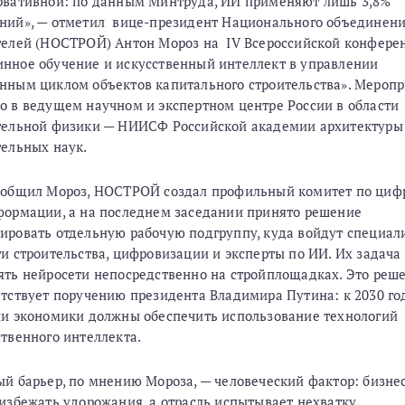
рвативной: по данным Минтруда, ИИ применяют лишь 3,8%
ний», — отметил вице-президент Национального объединен
телей (НОСТРОЙ) Антон Мороз на IV Всероссийской конфере
нное обучение и искусственный интеллект в управлении
нным циклом объектов капитального строительства». Мероп
о в ведущем научном и экспертном центре России в области
тельной физики — НИИСФ Российской академии архитектуры
тельных наук.
ообщил Мороз, НОСТРОЙ создал профильный комитет по циф
формации, а на последнем заседании принято решение
ировать отдельную рабочую подгруппу, куда войдут специал
ти строительства, цифровизации и эксперты по ИИ. Их задача
ять нейросети непосредственно на стройплощадках. Это реш
етствует поручению президента Владимира Путина: к 2030 го
ли экономики должны обеспечить использование технологий
ственного интеллекта.
ый барьер, по мнению Мороза, — человеческий фактор: бизне
 избежать удорожания, а отрасль испытывает нехватку