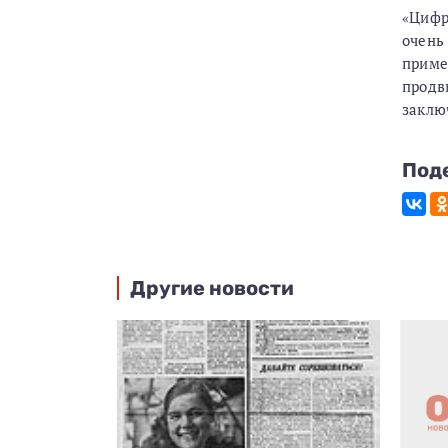
«Цифр
очень
приме
продв
заклю
Под
Другие новости