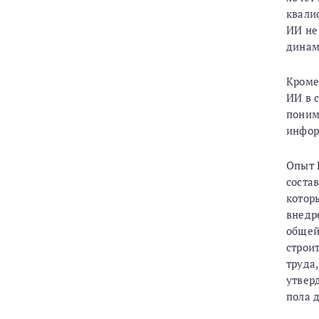
квали
ИИ не
динам
Кроме
ИИ в 
поним
инфор
Опыт 
соста
котор
внедр
общей
строи
труда
утвер
пола 