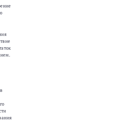
рение
ую
ния
ствие
таток
нием.
в
го
сти
вания