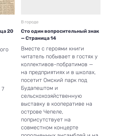
В городе
ица 20
Сто один вопросительный знак
— Страница 14
Вместе с героями книги
ого
читатель побывает в гостях у
коллективов-побратимов —
на предприятиях и в школах,
посетит Омский парк под
Будапештом и
 7
сельскохозяйственную
выставку в кооперативе на
острове Чепеле,
поприсутствует на
совместном концерте
породненных ансамблей и на