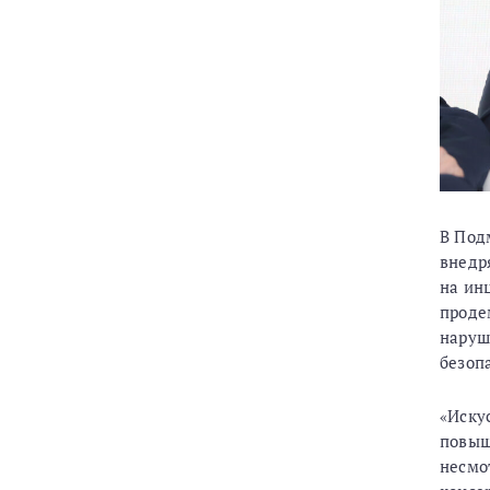
В Под
внедр
на ин
проде
наруш
безоп
«Иску
повыш
несмо