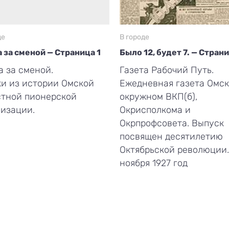
де
В городе
 за сменой — Страница 1
Было 12, будет 7. — Стран
 за сменой.
Газета Рабочий Путь.
и из истории Омской
Ежедневная газета Омск
стной пионерской
окружном ВКП(б),
изации.
Окрисполкома и
Окрпрофсовета. Выпуск
посвящен десятилетию
Октябрьской революции.
ноября 1927 год