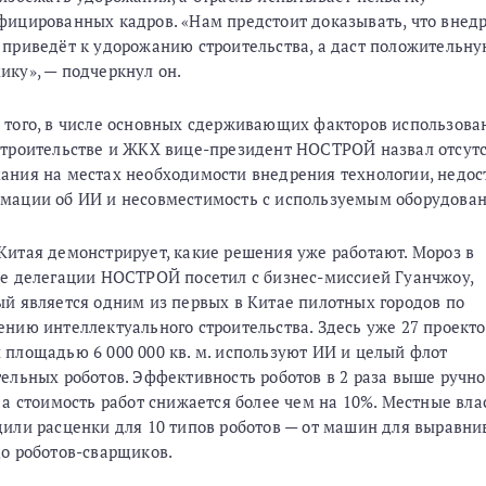
фицированных кадров. «Нам предстоит доказывать, что внед
 приведёт к удорожанию строительства, а даст положительн
ику», — подчеркнул он.
 того, в числе основных сдерживающих факторов использова
строительстве и ЖКХ вице-президент НОСТРОЙ назвал отсут
ания на местах необходимости внедрения технологии, недос
мации об ИИ и несовместимость с используемым оборудова
Китая демонстрирует, какие решения уже работают. Мороз в
ве делегации НОСТРОЙ посетил с бизнес-миссией Гуанчжоу,
ый является одним из первых в Китае пилотных городов по
ению интеллектуального строительства. Здесь уже 27 проекто
 площадью 6 000 000 кв. м. используют ИИ и целый флот
тельных роботов. Эффективность роботов в 2 раза выше ручно
, а стоимость работ снижается более чем на 10%. Местные вла
дили расценки для 10 типов роботов — от машин для выравни
до роботов-сварщиков.