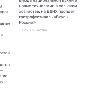
Блюда национальной кухни и
новые технологии в сельском
ия
хозяйстве: на ВДНХ пройдет
нции
гастрофестиваль «Вкусы
России»
риятие
10:25 |
Общество
 и
ровой
исты в
 —
ение
ду
с