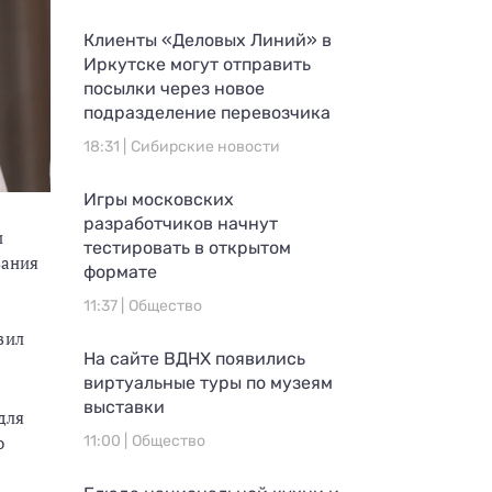
Клиенты «Деловых Линий» в
Иркутске могут отправить
посылки через новое
подразделение перевозчика
18:31 |
Сибирские новости
Игры московских
разработчиков начнут
и
тестировать в открытом
вания
формате
11:37 |
Общество
вил
На сайте ВДНХ появились
виртуальные туры по музеям
выставки
для
11:00 |
Общество
о