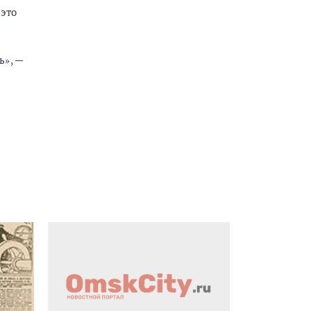
 это
ь», —