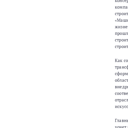
консе
компа
строи
«Маши
жизне
прошл
строи
строи
Как с
транс
сформ
облас
внедр
соотв
отрас
искус
Главн
хочет