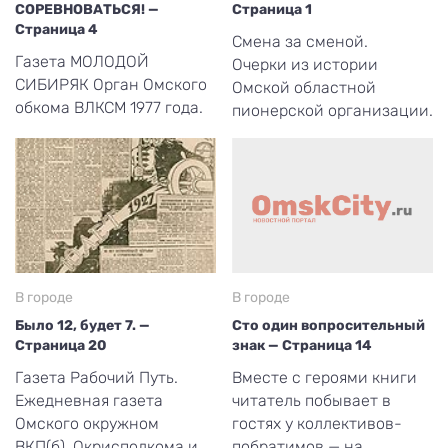
СОРЕВНОВАТЬСЯ! —
Страница 1
Страница 4
Смена за сменой.
Газета МОЛОДОЙ
Очерки из истории
СИБИРЯК Орган Омского
Омской областной
обкома ВЛКСМ 1977 года.
пионерской организации.
В городе
В городе
Было 12, будет 7. —
Сто один вопросительный
Страница 20
знак — Страница 14
Газета Рабочий Путь.
Вместе с героями книги
Ежедневная газета
читатель побывает в
Омского окружном
гостях у коллективов-
ВКП(б), Окрисполкома и
побратимов — на