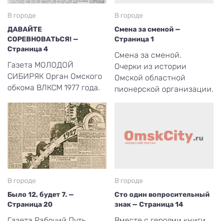
В городе
В городе
ДАВАЙТЕ
Смена за сменой —
СОРЕВНОВАТЬСЯ! —
Страница 1
Страница 4
Смена за сменой.
Газета МОЛОДОЙ
Очерки из истории
СИБИРЯК Орган Омского
Омской областной
обкома ВЛКСМ 1977 года.
пионерской организации.
В городе
В городе
Было 12, будет 7. —
Сто один вопросительный
Страница 20
знак — Страница 14
Газета Рабочий Путь.
Вместе с героями книги