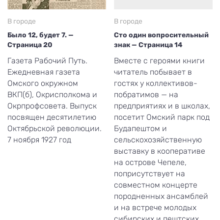
В городе
В городе
Было 12, будет 7. —
Сто один вопросительный
Страница 20
знак — Страница 14
Газета Рабочий Путь.
Вместе с героями книги
Ежедневная газета
читатель побывает в
Омского окружном
гостях у коллективов-
ВКП(б), Окрисполкома и
побратимов — на
Окрпрофсовета. Выпуск
предприятиях и в школах,
посвящен десятилетию
посетит Омский парк под
Октябрьской революции.
Будапештом и
7 ноября 1927 год
сельскохозяйственную
выставку в кооперативе
на острове Чепеле,
поприсутствует на
совместном концерте
породненных ансамблей
и на встрече молодых
сибирских и пештских