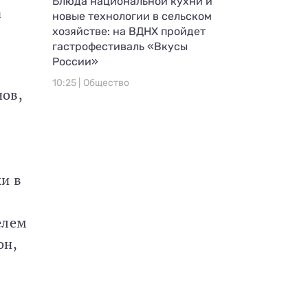
Блюда национальной кухни и
а
новые технологии в сельском
хозяйстве: на ВДНХ пройдет
гастрофестиваль «Вкусы
России»
10:25 |
Общество
ов,
и в
елем
он,