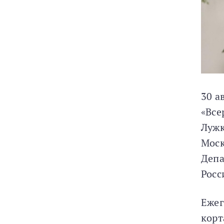
30 а
«Все
Лужк
Моск
Депа
Росс
Ежег
корт