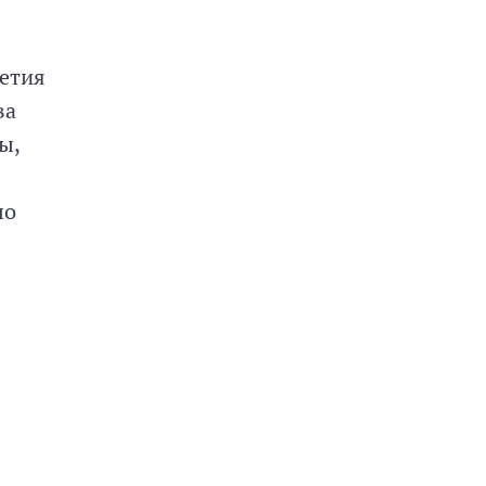
летия
ва
ы,
ло
а