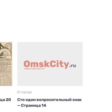
В городе
ица 20
Сто один вопросительный знак
— Страница 14