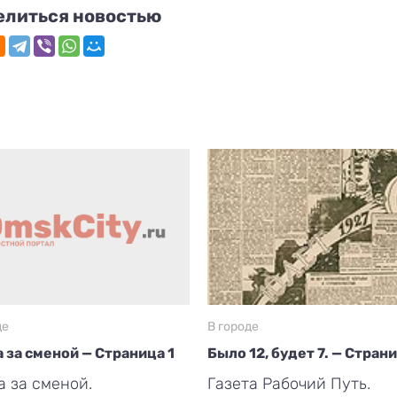
елиться новостью
де
В городе
 за сменой — Страница 1
Было 12, будет 7. — Стран
 за сменой.
Газета Рабочий Путь.