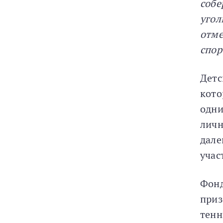
собе
угол
отме
спор
Детс
кото
одни
личн
дале
учас
Фонд
приз
тенн