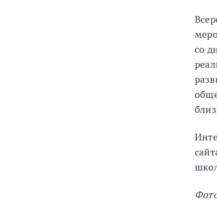
Всер
меро
со д
реал
разв
обще
близ
Инте
сайт
школ
Фото