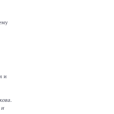
ему
м и
кова.
 и