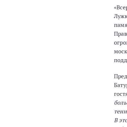
«Все
Лужк
памя
Прав
огро
моск
подд
Пред
Бату
гост
боль
тенн
В эт