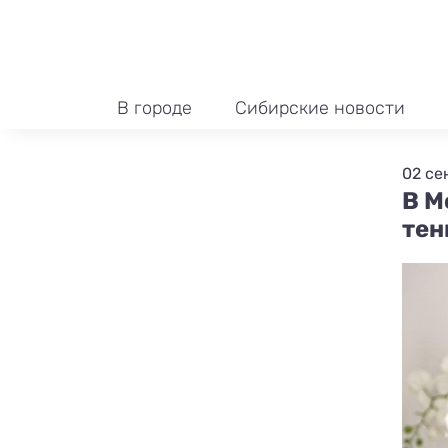
В городе
Сибирские новости
02 се
В М
тен