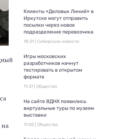
Клиенты «Деловых Линий» в
Иркутске могут отправить
посылки через новое
подразделение перевозчика
18:31 |
Сибирские новости
Игры московских
одный
разработчиков начнут
тестировать в открытом
формате
11:37 |
Общество
са
На сайте ВДНХ появились
виртуальные туры по музеям
выставки
 на
11:00 |
Общество