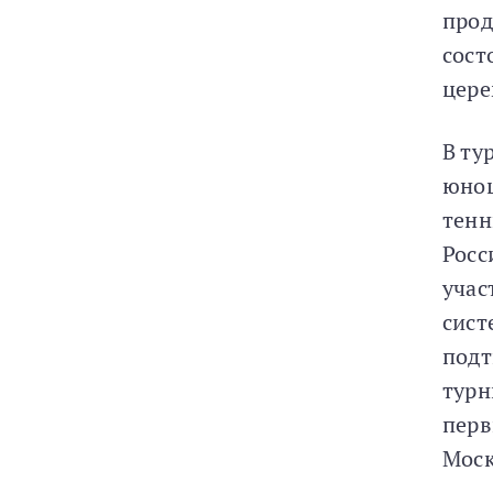
прод
сост
цере
В ту
юнош
тенн
Росс
учас
сист
подт
турн
перв
Моск