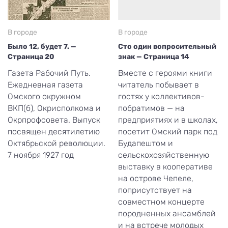
В городе
В городе
Было 12, будет 7. —
Сто один вопросительный
Страница 20
знак — Страница 14
Газета Рабочий Путь.
Вместе с героями книги
Ежедневная газета
читатель побывает в
Омского окружном
гостях у коллективов-
ВКП(б), Окрисполкома и
побратимов — на
Окрпрофсовета. Выпуск
предприятиях и в школах,
посвящен десятилетию
посетит Омский парк под
Октябрьской революции.
Будапештом и
7 ноября 1927 год
сельскохозяйственную
выставку в кооперативе
на острове Чепеле,
поприсутствует на
совместном концерте
породненных ансамблей
и на встрече молодых