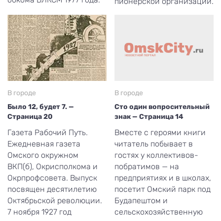
пионерской организации.
В городе
В городе
Было 12, будет 7. —
Сто один вопросительный
Страница 20
знак — Страница 14
Газета Рабочий Путь.
Вместе с героями книги
Ежедневная газета
читатель побывает в
Омского окружном
гостях у коллективов-
ВКП(б), Окрисполкома и
побратимов — на
Окрпрофсовета. Выпуск
предприятиях и в школах,
посвящен десятилетию
посетит Омский парк под
Октябрьской революции.
Будапештом и
7 ноября 1927 год
сельскохозяйственную