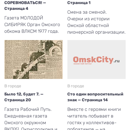
СОРЕВНОВАТЬСЯ! —
Страница 1
Страница 4
Смена за сменой.
Газета МОЛОДОЙ
Очерки из истории
СИБИРЯК Орган Омского
Омской областной
обкома ВЛКСМ 1977 года.
пионерской организации.
В городе
В городе
Было 12, будет 7. —
Сто один вопросительный
Страница 20
знак — Страница 14
Газета Рабочий Путь.
Вместе с героями книги
Ежедневная газета
читатель побывает в
Омского окружном
гостях у коллективов-
ВКП(б), Окрисполкома и
побратимов — на