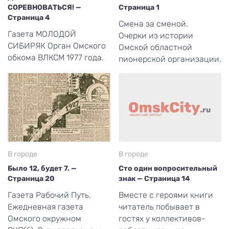
СОРЕВНОВАТЬСЯ! —
Страница 1
Страница 4
Смена за сменой.
Газета МОЛОДОЙ
Очерки из истории
СИБИРЯК Орган Омского
Омской областной
обкома ВЛКСМ 1977 года.
пионерской организации.
В городе
В городе
Было 12, будет 7. —
Сто один вопросительный
Страница 20
знак — Страница 14
Газета Рабочий Путь.
Вместе с героями книги
Ежедневная газета
читатель побывает в
Омского окружном
гостях у коллективов-