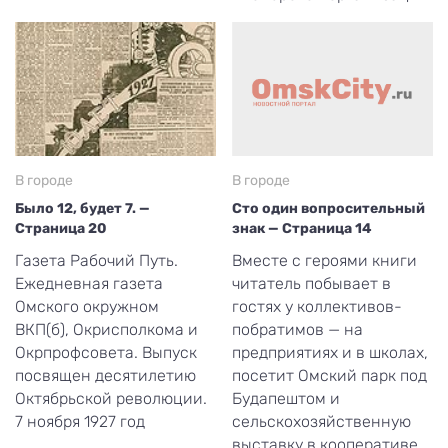
В городе
В городе
Было 12, будет 7. —
Сто один вопросительный
Страница 20
знак — Страница 14
Газета Рабочий Путь.
Вместе с героями книги
Ежедневная газета
читатель побывает в
Омского окружном
гостях у коллективов-
ВКП(б), Окрисполкома и
побратимов — на
Окрпрофсовета. Выпуск
предприятиях и в школах,
посвящен десятилетию
посетит Омский парк под
Октябрьской революции.
Будапештом и
7 ноября 1927 год
сельскохозяйственную
выставку в кооперативе