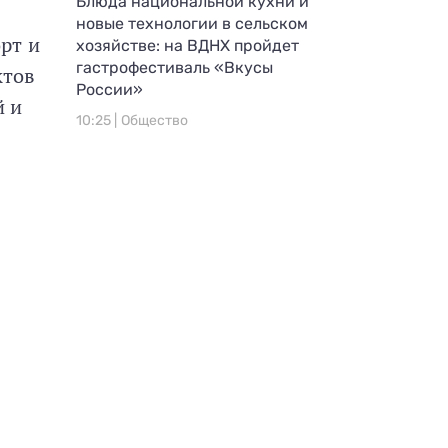
Блюда национальной кухни и
новые технологии в сельском
орт и
хозяйстве: на ВДНХ пройдет
гастрофестиваль «Вкусы
ктов
России»
й и
10:25 |
Общество