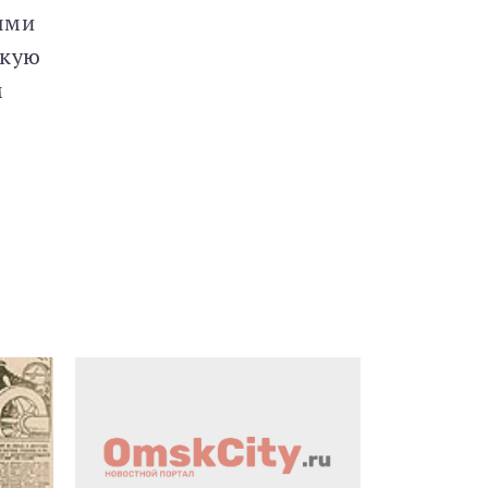
ями
скую
м