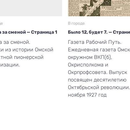
де
В городе
 за сменой — Страница 1
Было 12, будет 7. — Стран
 за сменой.
Газета Рабочий Путь.
и из истории Омской
Ежедневная газета Омск
стной пионерской
окружном ВКП(б),
изации.
Окрисполкома и
Окрпрофсовета. Выпуск
посвящен десятилетию
Октябрьской революции.
ноября 1927 год