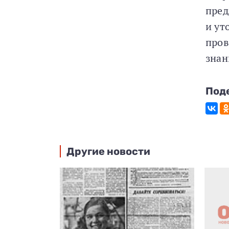
пред
и ут
пров
знан
Под
Другие новости