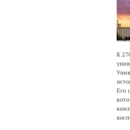
К 27
унив
Унив
исто
Его 
кото
камп
восп