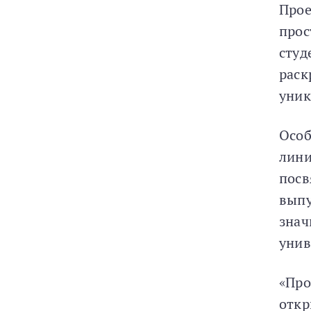
Прое
прос
студ
раск
уник
Особ
лини
посв
выпу
знач
унив
«Про
откр