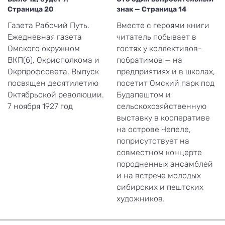
Страница 20
знак — Страница 14
Газета Рабочий Путь.
Вместе с героями книги
Ежедневная газета
читатель побывает в
Омского окружном
гостях у коллективов-
ВКП(б), Окрисполкома и
побратимов — на
Окрпрофсовета. Выпуск
предприятиях и в школах,
посвящен десятилетию
посетит Омский парк под
Октябрьской революции.
Будапештом и
7 ноября 1927 год
сельскохозяйственную
выставку в кооперативе
на острове Чепеле,
поприсутствует на
совместном концерте
породненных ансамблей
и на встрече молодых
сибирских и пештских
художников.