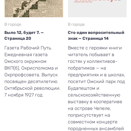
В городе
В городе
Было 12, будет 7. —
Сто один вопросительный
Страница 20
знак — Страница 14
Газета Рабочий Путь.
Вместе с героями книги
Ежедневная газета
читатель побывает в
Омского окружном
гостях у коллективов-
ВКП(б), Окрисполкома и
побратимов — на
Окрпрофсовета. Выпуск
предприятиях и в школах,
посвящен десятилетию
посетит Омский парк под
Октябрьской революции.
Будапештом и
7 ноября 1927 год
сельскохозяйственную
выставку в кооперативе
на острове Чепеле,
поприсутствует на
совместном концерте
породненных ансамблей