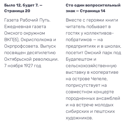
Было 12, будет 7. —
Сто один вопросительный
Страница 20
знак — Страница 14
Газета Рабочий Путь.
Вместе с героями книги
Ежедневная газета
читатель побывает в
Омского окружном
гостях у коллективов-
ВКП(б), Окрисполкома и
побратимов — на
Окрпрофсовета. Выпуск
предприятиях и в школах,
посвящен десятилетию
посетит Омский парк под
Октябрьской революции.
Будапештом и
7 ноября 1927 год
сельскохозяйственную
выставку в кооперативе
на острове Чепеле,
поприсутствует на
совместном концерте
породненных ансамблей
и на встрече молодых
сибирских и пештских
художников.