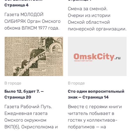
Страница 4
Смена за сменой.
Газета МОЛОДОЙ
Очерки из истории
СИБИРЯК Орган Омского
Омской областной
обкома ВЛКСМ 1977 года.
пионерской организации.
В городе
В городе
Было 12, будет 7. —
Сто один вопросительный
Страница 20
знак — Страница 14
Газета Рабочий Путь.
Вместе с героями книги
Ежедневная газета
читатель побывает в
Омского окружном
гостях у коллективов-
ВКП(б), Окрисполкома и
побратимов — на