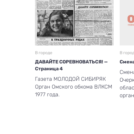
В городе
В горо
ДАВАЙТЕ СОРЕВНОВАТЬСЯ! —
Смена
Страница 4
Смена
Газета МОЛОДОЙ СИБИРЯК
Очерк
Орган Омского обкома ВЛКСМ
обла
1977 года.
орган