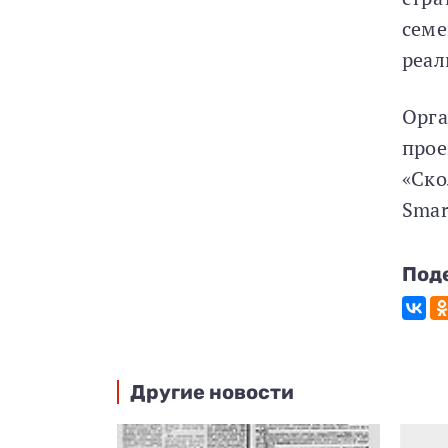
семе
реал
Орга
прое
«Ско
Smar
Под
Другие новости