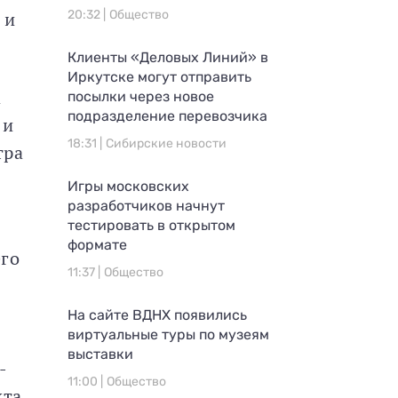
 и
20:32 |
Общество
Клиенты «Деловых Линий» в
Иркутске могут отправить
а
посылки через новое
подразделение перевозчика
 и
18:31 |
Сибирские новости
тра
Игры московских
разработчиков начнут
тестировать в открытом
формате
его
11:37 |
Общество
На сайте ВДНХ появились
виртуальные туры по музеям
выставки
-
11:00 |
Общество
кта