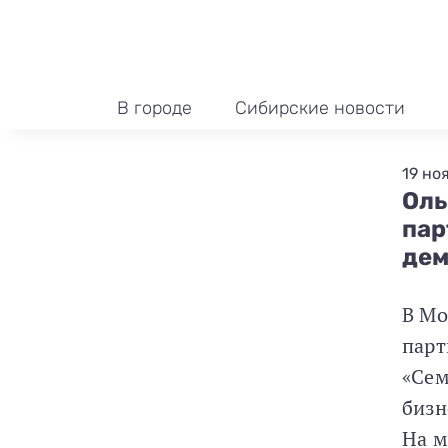
В городе
Сибирские новости
19 но
Оль
пар
дем
В Мо
парт
«Сем
бизн
На м