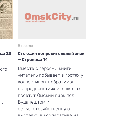
В городе
ица 20
Сто один вопросительный знак
— Страница 14
Вместе с героями книги
ого
читатель побывает в гостях у
коллективов-побратимов —
на предприятиях и в школах,
посетит Омский парк под
Будапештом и
 7
сельскохозяйственную
выставку в кооперативе на