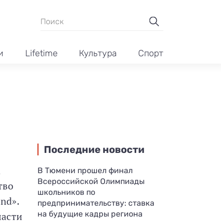
и
Lifetime
Культура
Спорт
Последние новости
а
В Тюмени прошел финал
Всероссийской Олимпиады
тво
школьников по
nd».
предпринимательству: ставка
на будущие кадры региона
ласти