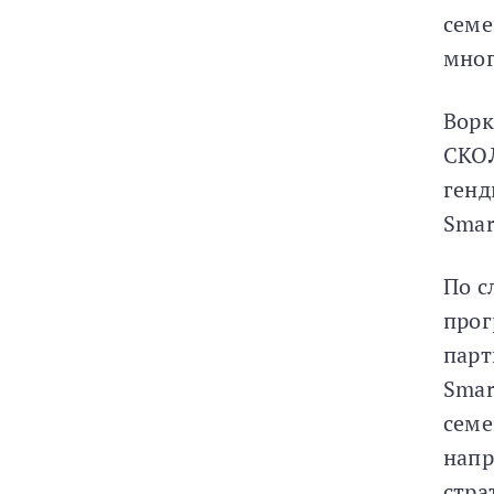
семе
мног
Ворк
СКОЛ
генд
Smar
По с
прог
парт
Smar
семе
напр
стра