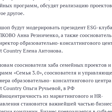
йных программ, обсудят реализацию проектов
ое другое.
шоп будут модерировать президент ESG-клуб
КОВО Анна Резниченко, а также сооснователь
иректор образовательно-консалтингового цен
t Country Елена Антонова.
ловам сооснователя хаба семейных проектов и
рамм «Семья 3.0», сооснователя и управляющ
нера образовательно- консалтингового центра
t Country Ольги Ручьевой, в РФ
йноцентричность из маркетингового и HR-
авления становится важнейшей частью бизнес
тегии компании. Бизнес превращается в субъе