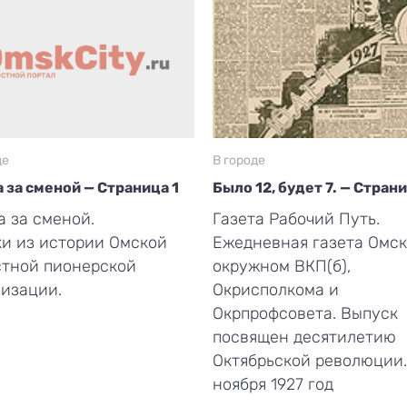
де
В городе
 за сменой — Страница 1
Было 12, будет 7. — Стран
 за сменой.
Газета Рабочий Путь.
и из истории Омской
Ежедневная газета Омск
стной пионерской
окружном ВКП(б),
изации.
Окрисполкома и
Окрпрофсовета. Выпуск
посвящен десятилетию
Октябрьской революции.
ноября 1927 год