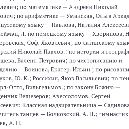
левич; по математике — Андреев Николай
ович; по арифметике — Уманская, Ольга Аркад
цузскому языку — Павлова, Наталия Алексеев
еймэн, Л. по немецкому языку — Хворинова, Н
еровская, Соф. Яковлевич; по латинскому язы
рский Николай Павлов.: по истории и географ
шева, Валент. Петрович; по чистописанию и
делию — Воинова, Екатер. Ильин.; по рисован
уков, Ю. К.; Россихин, Яков Васильевич; по пе
рл-Отто, Вильгельмов.; по закону Божию —
енник Вещезеров; Авессоломов, Сергей
сеевич: Классная надзирательница — Садилова
учитель танцев — Бочковский, А. Н.; гимнасти
ев, А. Н.