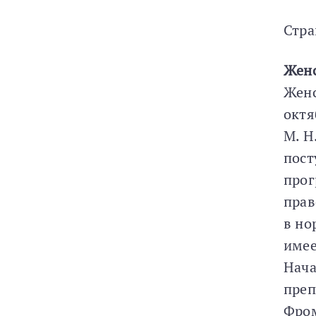
Стра
Женс
Женс
октя
М. Н
пост
прог
прав
в но
имее
Нача
преп
Фром