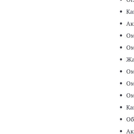
Ка
Ак
Ом
Ом
Жа
Ом
Ом
Ом
Ка
Об
Ак