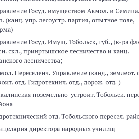
равление Госуд. имуществом Акмол. и Семипа
л. (канц. упр. лесоустр. партия, опытное поле,
рма)
равление Госуд. Имущ. Тобольск, губ., (к-ра фл
сн. скл., прииртышское лесничество и канц.
анского лесничества;
мол. Переселенч. Управление (канд., землеот. 
роит. отд. Гидротехнич. отд., дорож. отд. )
калинская поземельно-устроит. Тобольск. пере
йона
дротехнический отд. Тобольского пересел. рай
нцелярия директора народных училищ