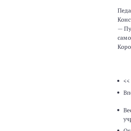
Педа
Конс
— Пу
само
Коро
<<
Вп
Ве
уч
Ог