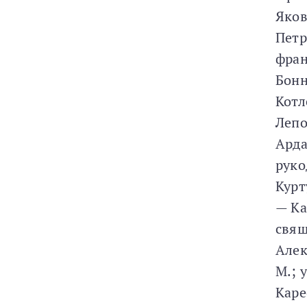
Яков
Петр
фран
Бонн
Котл
Лепо
Арда
руко
Курт
— Ка
свящ
Алек
М.; 
Каре