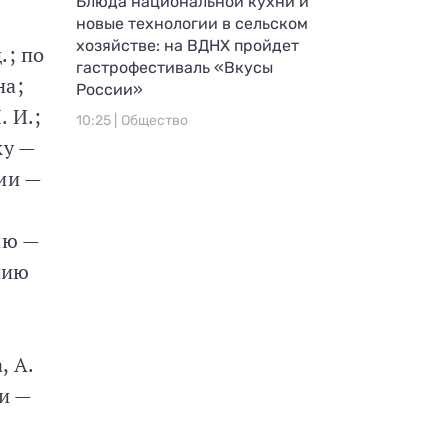
Блюда национальной кухни и
новые технологии в сельском
хозяйстве: на ВДНХ пройдет
.; по
гастрофестиваль «Вкусы
на;
России»
. И.;
10:25 |
Общество
ку —
ии —
ию —
нию
, А.
ки —