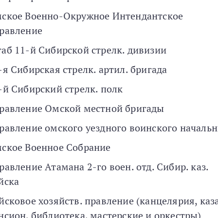
ское Военно-Окружное Интендантское
равление
аб 11-й Сибирской стрелк. дивизии
-я Сибирская стрелк. артил. бригада
-й Сибирский стрелк. полк
равление Омской местной бригады
равление омского уездного воинского началь
ское Военное Собрание
равление Атамана 2-го воен. отд. Сибир. каз.
йска
йсковое хозяйств. правление (канцелярия, каз
нсион, библиотека, мастерские и оркестры)