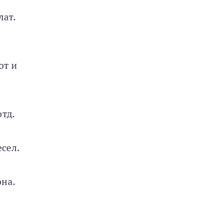
лат.
от и
отд.
сел.
она.