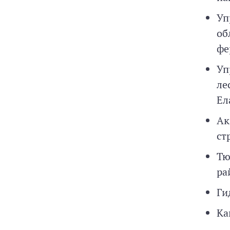
Уп
об
фе
Уп
ле
Ел
Ак
ст
Тю
ра
Ги
Ка