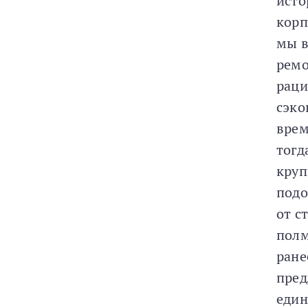
исто
корп
мы в
ремо
раци
сэко
врем
тогд
круп
подо
от с
полм
ране
пред
един