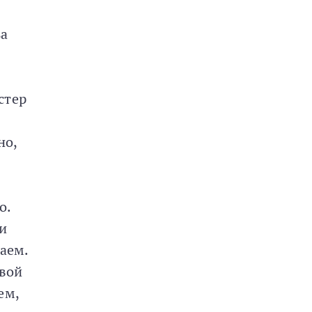
за
стер
но,
о.
ки
аем.
овой
ем,