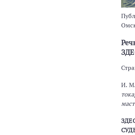
Публ
Омс
Реч
ЗДЕ
Стра
И. 
тока
маст
ЗДЕ
СУД