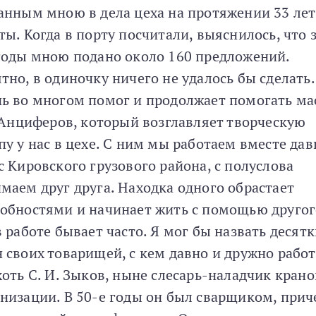
анным мною в дела цеха на протяжении 33 лет
ты. Когда в порту посчитали, выяснилось, что 
годы мною подано около 160 предложений.
тно, в одиночку ничего не удалось бы сделать.
ь во многом помог и продолжает помогать ма
. Анциферов, который возглавляет творческую
пу у нас в цехе. С ним мы работаем вместе дав
с Кировского грузового района, с полуслова
маем друг друга. Находка одного обрастает
обностями и начинает жить с помощью другог
в работе бывает часто. Я мог бы назвать десят
 своих товарищей, с кем давно и дружно работ
хоть С. И. Зыков, ныне слесарь-наладчик кран
низации. В 50-е годы он был сварщиком, прич