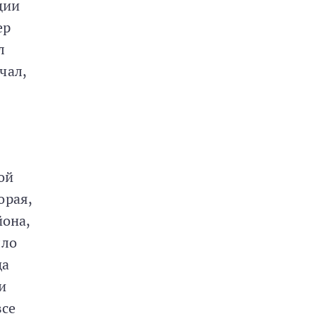
ции
ер
л
чал,
ой
орая,
йона,
ыло
да
и
все