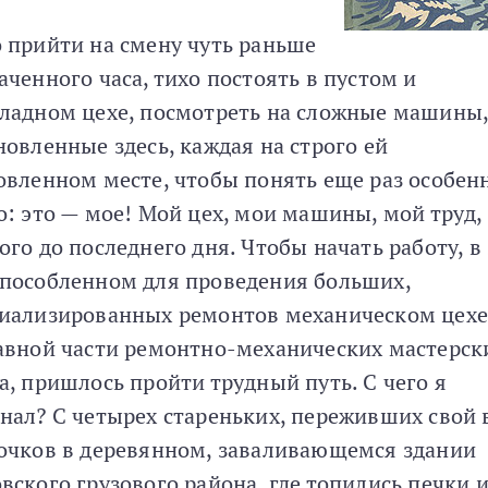
 прийти на смену чуть раньше
аченного часа, тихо постоять в пустом и
ладном цехе, посмотреть на сложные машины
новленные здесь, каждая на строго ей
овленном месте, чтобы понять еще раз особен
о: это — мое! Мой цех, мои машины, мой труд,
ого до последнего дня. Чтобы начать работу, в
пособленном для проведения больших,
иализированных ремонтов механическом цехе
авной части ремонтно-механических мастерск
а, пришлось пройти трудный путь. С чего я
нал? С четырех стареньких, переживших свой 
очков в деревянном, заваливающемся здании
вского грузового района, где топились печки и