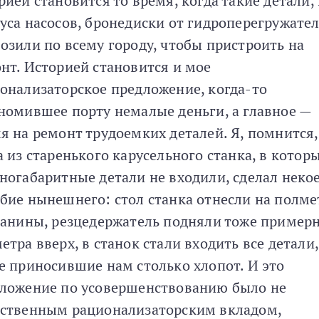
рией становится то время, когда такие детали,
уса насосов, бронедиски от гидроперегружател
озили по всему городу, чтобы пристроить на
нт. Историей становится и мое
онализаторское предложение, когда-то
номившее порту немалые деньги, а главное —
я на ремонт трудоемких деталей. Я, помнится,
а из старенького карусельного станка, в котор
ногабаритные детали не входили, сделал неко
бие нынешнего: стол станка отнесли на полме
танины, резцедержатель подняли тоже примерн
етра вверх, в станок стали входить все детали,
е приносившие нам столько хлопот. И это
ложение по усовершенствованию было не
ственным рационализаторским вкладом,