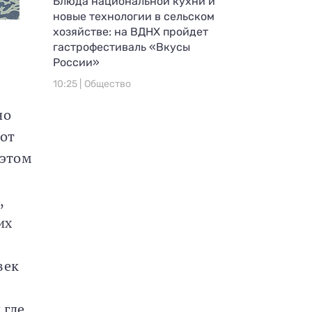
Блюда национальной кухни и
новые технологии в сельском
хозяйстве: на ВДНХ пройдет
гастрофестиваль «Вкусы
России»
,
10:25 |
Общество
но
 от
 этом
,
их
век
 где