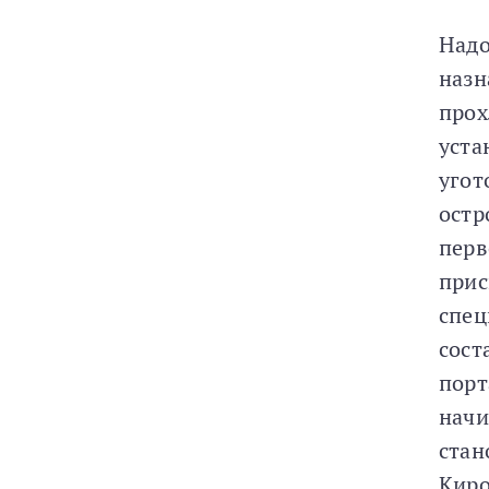
Надо
назн
прох
уста
угот
остр
перв
прис
спец
сост
порт
начи
стан
Киро