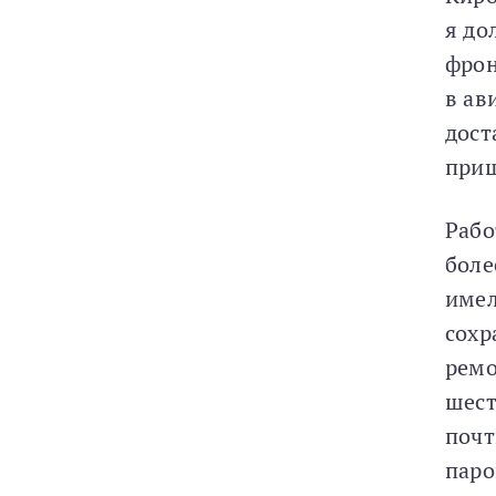
я до
фрон
в ав
дост
приш
Рабо
боле
имел
сохр
ремо
шест
почт
паро