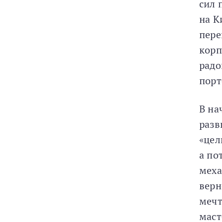
сил 
на К
пере
корп
радо
порт
В на
разв
«цел
а по
меха
верн
мечт
маст