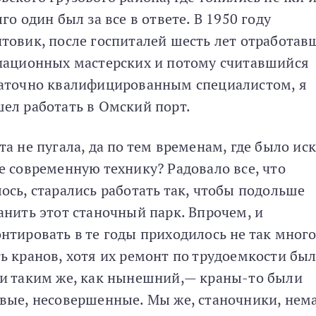
лго один был за все в ответе. В 1950 году
товик, после госпиталей шесть лет отработав
иационных мастерских и потому считавшийся
аточно квалифицированным специалистом, я
ел работать в Омский порт.
та не пугала, да по тем временам, где было ис
е современную технику? Радовало все, что
ось, старались работать так, чтобы подольше
анить этот станочный парк. Впрочем, и
нтировать в те годы приходилось не так много
ь кранов, хотя их ремонт по трудоемкости бы
и таким же, как нынешний,— краны-то были
вые, несовершенные. Мы же, станочники, нем