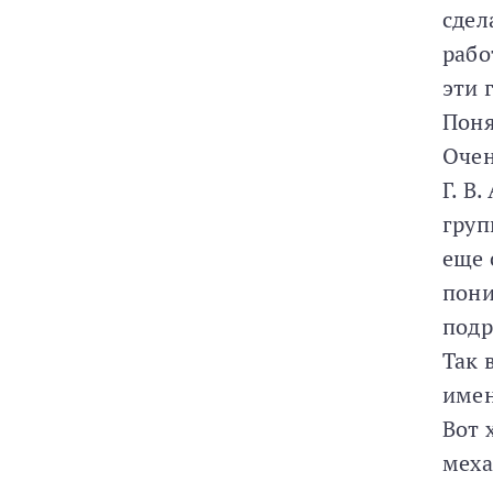
сдел
рабо
эти 
Поня
Очен
Г. В
груп
еще 
пони
подр
Так 
имен
Вот 
меха