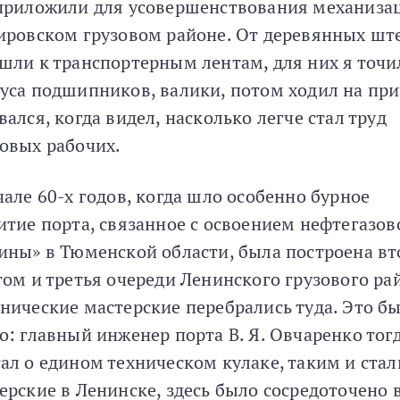
приложили для усовершенствования механиза
ировском грузовом районе. От деревянных шт
шли к транспортерным лентам, для них я точи
уса подшипников, валики, потом ходил на при
вался, когда видел, насколько легче стал труд
овых рабочих.
чале 60-х годов, когда шло особенно бурное
итие порта, связанное с освоением нефтегазов
ины» в Тюменской области, была построена вт
том и третья очереди Ленинского грузового ра
нические мастерские перебрались туда. Это б
о: главный инженер порта В. Я. Овчаренко тог
ал о едином техническом кулаке, таким и стал
ерские в Ленинске, здесь было сосредоточено 