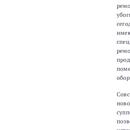
ремо
убог
сего
имею
спец
ремо
прод
поме
обор
Совс
ново
супп
позв