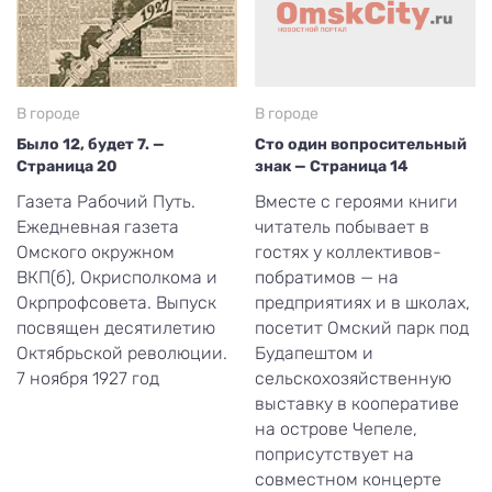
В городе
В городе
Было 12, будет 7. —
Сто один вопросительный
Страница 20
знак — Страница 14
Газета Рабочий Путь.
Вместе с героями книги
Ежедневная газета
читатель побывает в
Омского окружном
гостях у коллективов-
ВКП(б), Окрисполкома и
побратимов — на
Окрпрофсовета. Выпуск
предприятиях и в школах,
посвящен десятилетию
посетит Омский парк под
Октябрьской революции.
Будапештом и
7 ноября 1927 год
сельскохозяйственную
выставку в кооперативе
на острове Чепеле,
поприсутствует на
совместном концерте