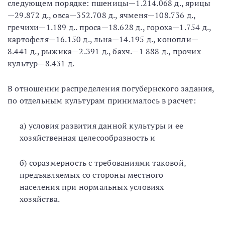
следующем порядке: пшеницы—1.214.068 д., ярицы
—29.872 д., овса—352.708 д., ячменя—108.736 д.,
гречихи—1.189 д.. проса—18.628 д., гороха—1.754 д.,
картофеля—16.150 д., льна—14.195 д., конопли—
8.441 д., рыжика—2.391 д., бахч.—1 888 д., прочих
культур—8.431 д.
В отношении распределения погубернского задания,
по отдельным культурам принималось в расчет:
а) условия развития данной культуры и ее
хозяйственная целесообразность и
б) соразмерность с требованиями таковой,
предъявляемых со стороны местного
населения при нормальных условиях
хозяйства.