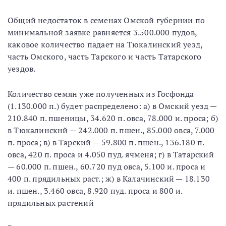
Общий недостаток в семенах Омской губернии по
минимальной заявке равняется 3.500.000 пудов,
каковое количество падает на Тюкалинский уезд,
часть Омского, часть Тарского и часть Татарского
уездов.
Количество семян уже полученных из Госфонда
(1.130.000 п.) будет распределено: а) в Омский уезд —
210.840 п. пшеницы, 34.620 п. овса, 78.000 и. проса; б)
в Тюкалинскнй — 242.000 п. пшен., 85.000 овса, 7.000
п. проса; в) в Тарский — 59.800 п. пшен., 136.180 п.
овса, 420 п. проса и 4.050 пуд. ячменя; г) в Татарский
— 60.000 п. пшен., 60.720 пуд овса, 5.100 и. проса и
400 п. прядильных раст.; ж) в Калачинский — 18.130
и. пшен., 3.460 овса, 8.920 пуд. проса и 800 и.
прядильных растений