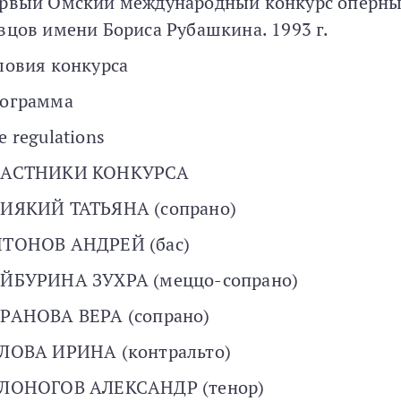
рвый Омский международный конкурс оперн
вцов имени Бориса Рубашкина. 1993 г.
ловия конкурса
ограмма
e regulations
ЧАСТНИКИ КОНКУРСА
ИЯКИЙ ТАТЬЯНА (сопрано)
ТОНОВ АНДРЕЙ (бас)
ЙБУРИНА ЗУХРА (меццо-сопрано)
РАНОВА ВЕРА (сопрано)
ЛОВА ИРИНА (контральто)
ЛОНОГОВ АЛЕКСАНДР (тенор)