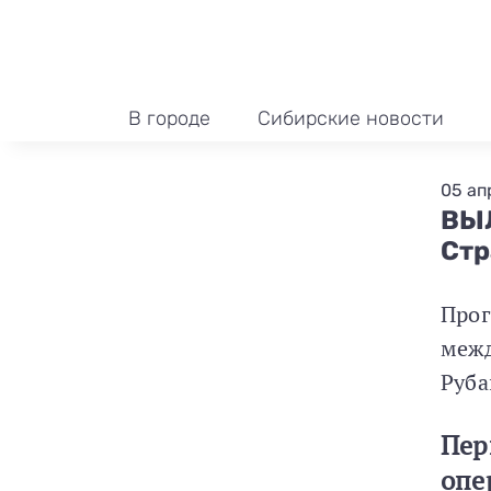
В городе
Сибирские новости
05 ап
ВЫЛ
Стр
Про
межд
Руба
Пер
опе