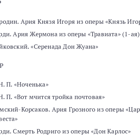
Р
родин. Ария Князя Игоря из оперы «Князь Иго
рди. Ария Жермона из оперы «Травиата» (1-ая)
йковский. «Серенада Дон Жуана»
УР
 Н. П. «Ноченька»
 Н. П. «Вот мчится тройка почтовая»
мский-Корсаков. Ария Грозного из оперы «Цар
веста»
рди. Смерть Родриго из оперы «Дон Карлос»