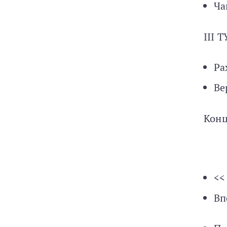
Ча
III 
Ра
Ве
Конц
<<
Вп