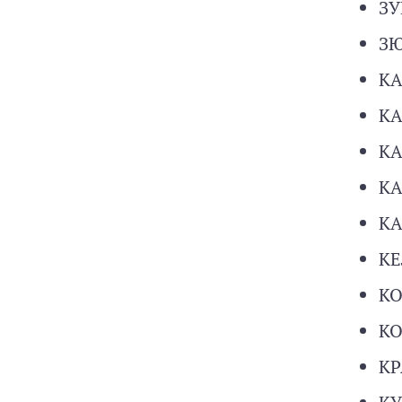
ЗУ
ЗЮ
КА
КА
КА
КА
КА
КЕ
КО
КО
КР