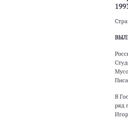
199
Стра
ВЫЛ
Росс
Студ
Мусо
Писа
В Го
ряд 
Игор