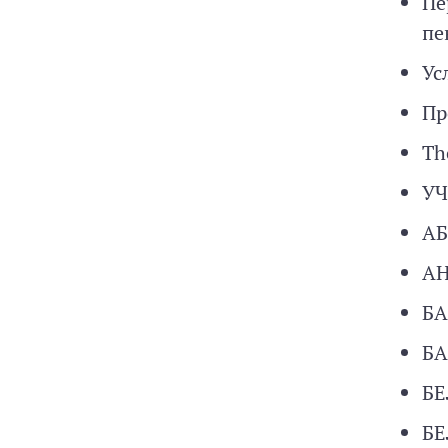
Пе
пе
Ус
Пр
Th
У
АБ
АН
БА
БА
БЕ
БЕ