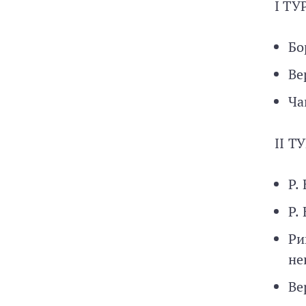
I ТУ
Бо
Ве
Ча
II Т
Р.
Р.
Ри
не
Ве