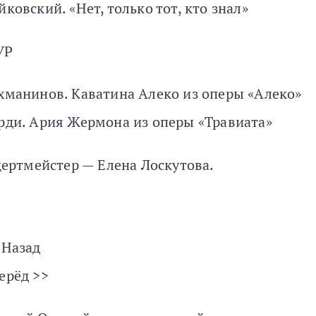
йковский. «Нет, только тот, кто знал»
ТУР
хманинов. Каватина Алеко из оперы «Алеко»
рди. Ария Жермона из оперы «Травиата»
ертмейстер — Елена Лоскутова.
 Назад
ерёд >>