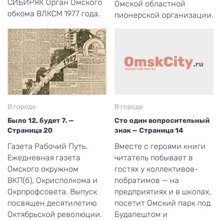
СИБИРЯК Орган Омского
Омской областной
обкома ВЛКСМ 1977 года.
пионерской организации.
В городе
В городе
Было 12, будет 7. —
Сто один вопросительный
Страница 20
знак — Страница 14
Газета Рабочий Путь.
Вместе с героями книги
Ежедневная газета
читатель побывает в
Омского окружном
гостях у коллективов-
ВКП(б), Окрисполкома и
побратимов — на
Окрпрофсовета. Выпуск
предприятиях и в школах,
посвящен десятилетию
посетит Омский парк под
Октябрьской революции.
Будапештом и