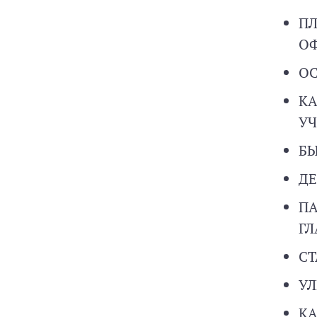
ПЛ
О
О
КА
УЧ
БЫ
ДЕ
П
Г
С
У
КА