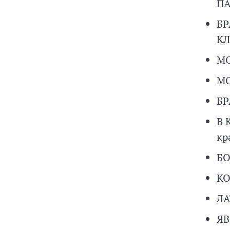
П
БР
К
М
М
БР
В 
кр
БО
К
Л
ЯВ