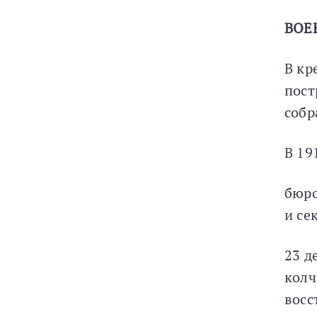
ВОЕ
В кр
пост
собр
В 19
бюро
и се
23 д
колч
восс