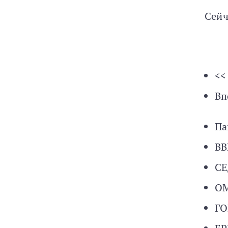
Сейч
<<
Вп
Па
В
СЕ
О
Г