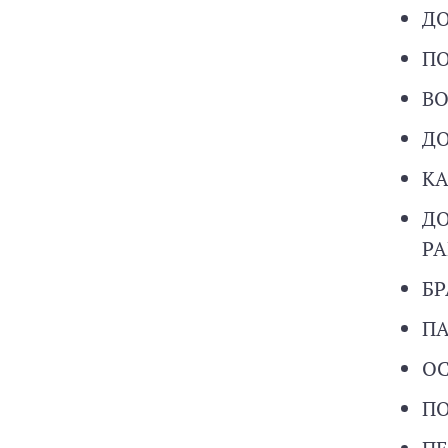
ДО
П
ВО
ДО
К
ДО
Р
БР
ПА
О
ПО