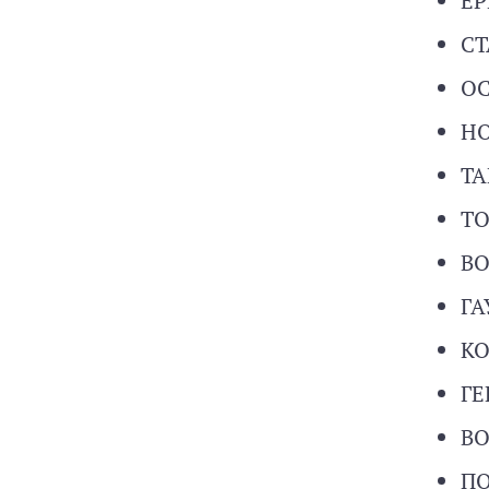
ЕР
СТ
ОС
НО
ТА
ТО
В
ГА
К
Г
В
П