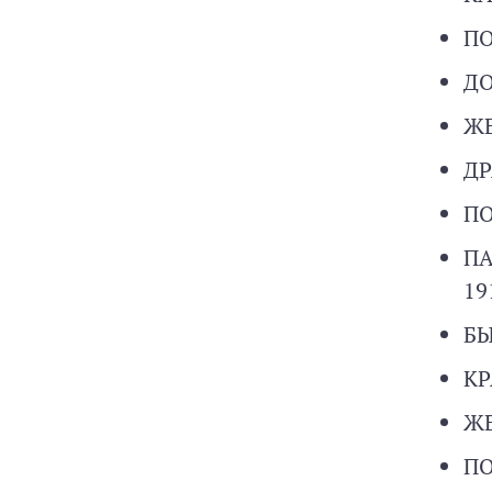
П
ДО
Ж
ДР
П
ПА
19
БЫ
КР
Ж
П