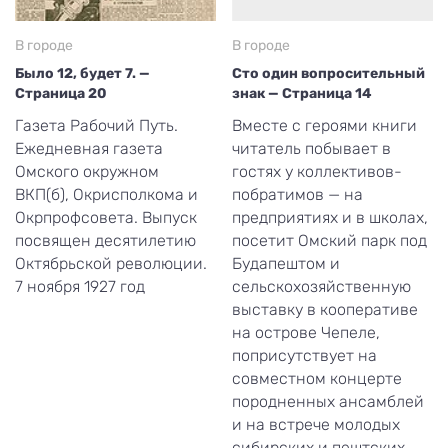
В городе
В городе
Было 12, будет 7. —
Сто один вопросительный
Страница 20
знак — Страница 14
Газета Рабочий Путь.
Вместе с героями книги
Ежедневная газета
читатель побывает в
Омского окружном
гостях у коллективов-
ВКП(б), Окрисполкома и
побратимов — на
Окрпрофсовета. Выпуск
предприятиях и в школах,
посвящен десятилетию
посетит Омский парк под
Октябрьской революции.
Будапештом и
7 ноября 1927 год
сельскохозяйственную
выставку в кооперативе
на острове Чепеле,
поприсутствует на
совместном концерте
породненных ансамблей
и на встрече молодых
сибирских и пештских