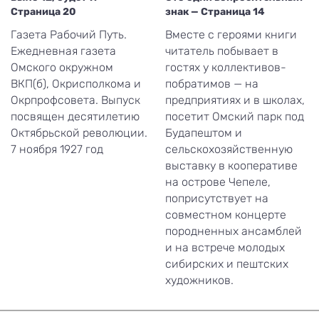
Страница 20
знак — Страница 14
Газета Рабочий Путь.
Вместе с героями книги
Ежедневная газета
читатель побывает в
Омского окружном
гостях у коллективов-
ВКП(б), Окрисполкома и
побратимов — на
Окрпрофсовета. Выпуск
предприятиях и в школах,
посвящен десятилетию
посетит Омский парк под
Октябрьской революции.
Будапештом и
7 ноября 1927 год
сельскохозяйственную
выставку в кооперативе
на острове Чепеле,
поприсутствует на
совместном концерте
породненных ансамблей
и на встрече молодых
сибирских и пештских
художников.