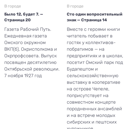
В городе
В городе
Было 12, будет 7. —
Сто один вопросительный
Страница 20
знак — Страница 14
Газета Рабочий Путь.
Вместе с героями книги
Ежедневная газета
читатель побывает в
Омского окружном
гостях у коллективов-
ВКП(б), Окрисполкома и
побратимов — на
Окрпрофсовета. Выпуск
предприятиях и в школах,
посвящен десятилетию
посетит Омский парк под
Октябрьской революции.
Будапештом и
7 ноября 1927 год
сельскохозяйственную
выставку в кооперативе
на острове Чепеле,
поприсутствует на
совместном концерте
породненных ансамблей
и на встрече молодых
сибирских и пештских
художников.