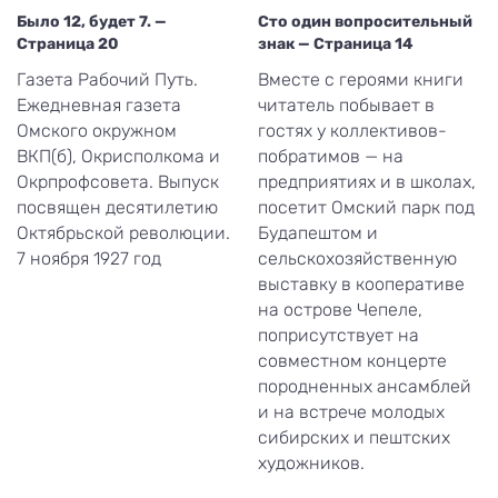
Было 12, будет 7. —
Сто один вопросительный
Страница 20
знак — Страница 14
Газета Рабочий Путь.
Вместе с героями книги
Ежедневная газета
читатель побывает в
Омского окружном
гостях у коллективов-
ВКП(б), Окрисполкома и
побратимов — на
Окрпрофсовета. Выпуск
предприятиях и в школах,
посвящен десятилетию
посетит Омский парк под
Октябрьской революции.
Будапештом и
7 ноября 1927 год
сельскохозяйственную
выставку в кооперативе
на острове Чепеле,
поприсутствует на
совместном концерте
породненных ансамблей
и на встрече молодых
сибирских и пештских
художников.