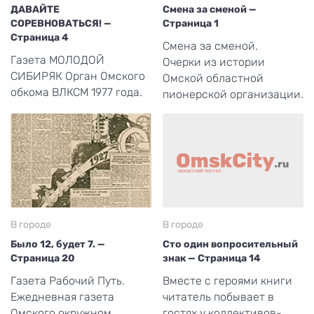
ДАВАЙТЕ
Смена за сменой —
СОРЕВНОВАТЬСЯ! —
Страница 1
Страница 4
Смена за сменой.
Газета МОЛОДОЙ
Очерки из истории
СИБИРЯК Орган Омского
Омской областной
обкома ВЛКСМ 1977 года.
пионерской организации.
В городе
В городе
Было 12, будет 7. —
Сто один вопросительный
Страница 20
знак — Страница 14
Газета Рабочий Путь.
Вместе с героями книги
Ежедневная газета
читатель побывает в
Омского окружном
гостях у коллективов-