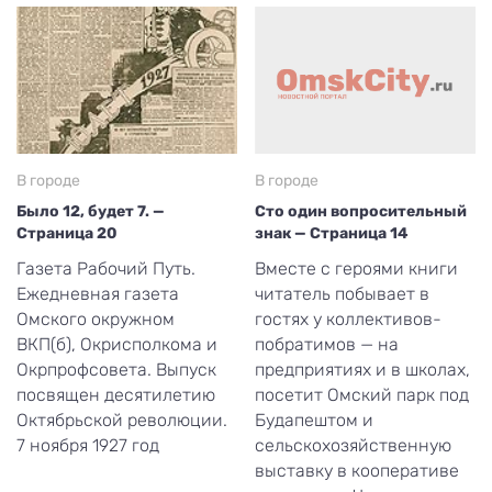
В городе
В городе
Было 12, будет 7. —
Сто один вопросительный
Страница 20
знак — Страница 14
Газета Рабочий Путь.
Вместе с героями книги
Ежедневная газета
читатель побывает в
Омского окружном
гостях у коллективов-
ВКП(б), Окрисполкома и
побратимов — на
Окрпрофсовета. Выпуск
предприятиях и в школах,
посвящен десятилетию
посетит Омский парк под
Октябрьской революции.
Будапештом и
7 ноября 1927 год
сельскохозяйственную
выставку в кооперативе