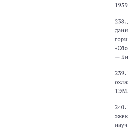
1959
238.
данн
гори
«Сбо
— Би
239.
охла
ТЭМИ
240.
эжек
науч