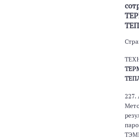
сот
ТЕ
ТЕ
Стра
ТЕХ
ТЕР
ТЕП
227.
Мето
резу
паро
ТЭМИ