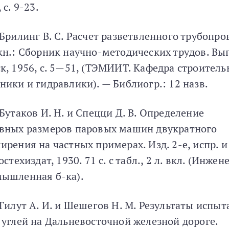
 с. 9-23.
 Брилинг В. С. Расчет разветвленного трубопро
кн.: Сборник научно-методических трудов. Вып
к, 1956, с. 5—51, (ТЭМИИТ. Кафедра строитель
ники и гидравлики). — Библиогр.: 12 назв.
 Бутаков И. Н. и Спецци Д. В. Определение
вных размеров паровых машин двукратного
ирения на частных примерах. Изд. 2-е, испр. и
остехиздат, 1930. 71 с. с табл., 2 л. вкл. (Инжен
ышленная б-ка).
 Гилут А. И. и Шешегов Н. М. Результаты испы
 углей на Дальневосточной железной дороге.