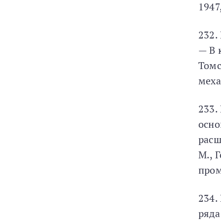
1947,
232.
— В 
Томс
меха
233.
осно
расш
М., Г
пром
234.
ряда