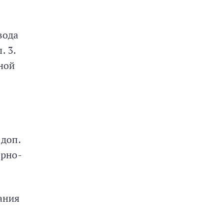
вода
. 3.
ной
 доп.
ерно-
тания