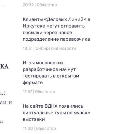
—
20:32 |
Общество
Клиенты «Деловых Линий» в
Иркутске могут отправить
посылки через новое
подразделение перевозчика
18:31 |
Сибирские новости
Игры московских
ИКА
разработчиков начнут
тестировать в открытом
формате
н.:
11:37 |
Общество
ми и
На сайте ВДНХ появились
виртуальные туры по музеям
ды
выставки
11:00 |
Общество