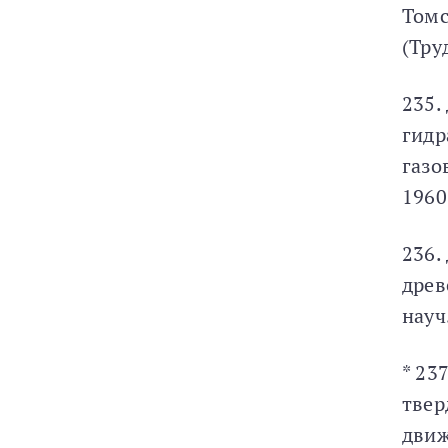
Томск
(Тру
235.
гидр
газо
1960
236.
древ
науч
* 23
твер
движ