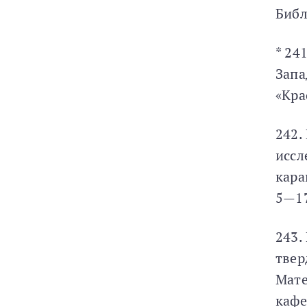
Библ
* 24
Запа
«Кра
242.
иссл
кара
5—17
243.
твер
Мате
кафе