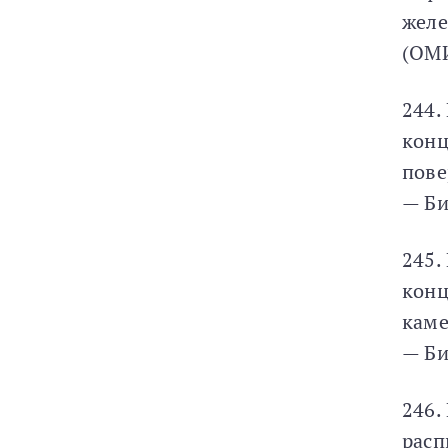
желе
(ОМ
244.
конц
пове
— Би
245.
конц
каме
— Би
246.
расп