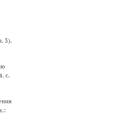
. 3).
ию
. с.
ения
.: