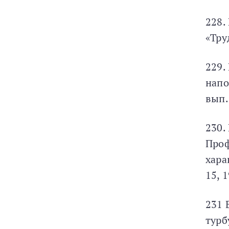
228.
«Тру
229.
напо
вып.
230.
Проф
хара
15, 1
231 
турб