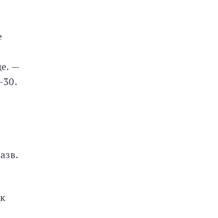
е
е. —
—30.
азв.
ик