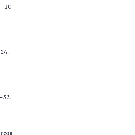
9—10
26.
—52.
ессов