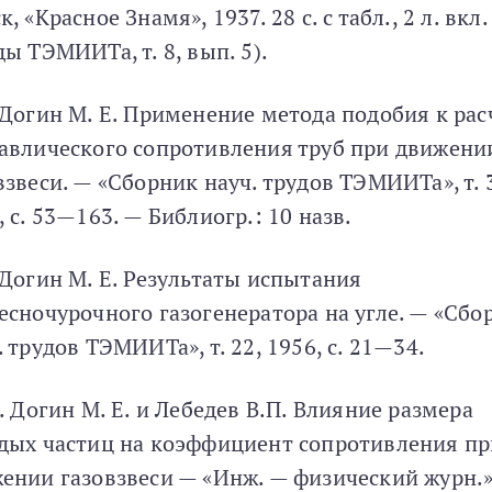
, «Красное Знамя», 1937. 28 с. с табл., 2 л. вкл.
ды ТЭМИИТа, т. 8, вып. 5).
 Догин М. Е. Применение метода подобия к рас
авлического сопротивления труб при движени
взвеси. — «Сборник науч. трудов ТЭМИИТа», т. 
, с. 53—163. — Библиогр.: 10 назв.
 Догин М. Е. Результаты испытания
есночурочного газогенератора на угле. — «Сбо
. трудов ТЭМИИТа», т. 22, 1956, с. 21—34.
7. Догин М. Е. и Лебедев В.П. Влияние размера
дых частиц на коэффициент сопротивления пр
ении газовзвеси — «Инж. — физический журн.»