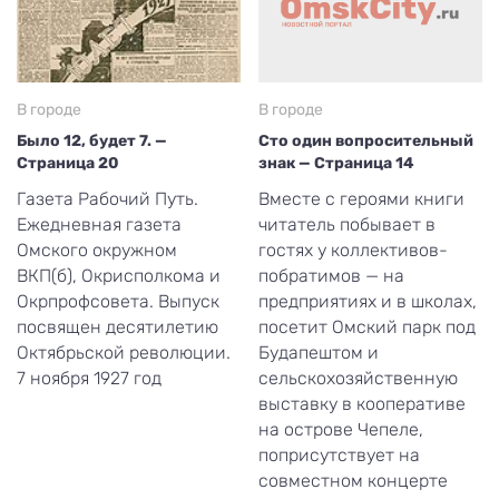
В городе
В городе
Было 12, будет 7. —
Сто один вопросительный
Страница 20
знак — Страница 14
Газета Рабочий Путь.
Вместе с героями книги
Ежедневная газета
читатель побывает в
Омского окружном
гостях у коллективов-
ВКП(б), Окрисполкома и
побратимов — на
Окрпрофсовета. Выпуск
предприятиях и в школах,
посвящен десятилетию
посетит Омский парк под
Октябрьской революции.
Будапештом и
7 ноября 1927 год
сельскохозяйственную
выставку в кооперативе
на острове Чепеле,
поприсутствует на
совместном концерте