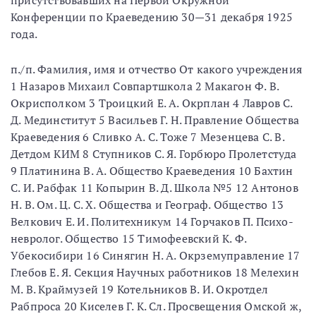
присутствовавших на Первой Окружной
Конференции по Краеведению 30—31 декабря 1925
года.
п./п. Фамилия, имя и отчество От какого учреждения
1 Назаров Михаил Совпартшкола 2 Макагон Ф. В.
Окрисполком 3 Троицкий Е. А. Окрплан 4 Лавров С.
Д. Мединститут 5 Васильев Г. Н. Правление Общества
Краеведения 6 Сливко А. С. Тоже 7 Мезенцева С. В.
Детдом КИМ 8 Ступников С. Я. Горбюро Пролетстуда
9 Платинина В. А. Общество Краеведения 10 Бахтин
С. И. Рабфак 11 Копырин В. Д. Школа №5 12 Антонов
Н. В. Ом. Ц. С. X. Общества и Географ. Общество 13
Велкович Е. И. Политехникум 14 Горчаков П. Психо-
невролог. Общество 15 Тимофеевский К. Ф.
Убекосибири 16 Синягин Н. А. Окрземуправление 17
Глебов Е. Я. Секция Научных работников 18 Мелехин
М. В. Краймузей 19 Котельников В. И. Окротдел
Рабпроса 20 Киселев Г. К. Сл. Просвещения Омской ж,