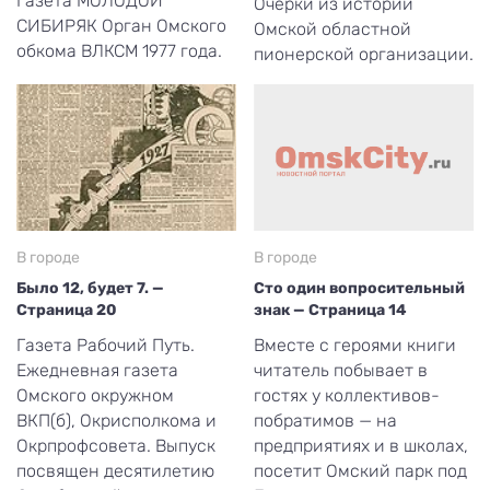
Газета МОЛОДОЙ
Очерки из истории
СИБИРЯК Орган Омского
Омской областной
обкома ВЛКСМ 1977 года.
пионерской организации.
В городе
В городе
Было 12, будет 7. —
Сто один вопросительный
Страница 20
знак — Страница 14
Газета Рабочий Путь.
Вместе с героями книги
Ежедневная газета
читатель побывает в
Омского окружном
гостях у коллективов-
ВКП(б), Окрисполкома и
побратимов — на
Окрпрофсовета. Выпуск
предприятиях и в школах,
посвящен десятилетию
посетит Омский парк под