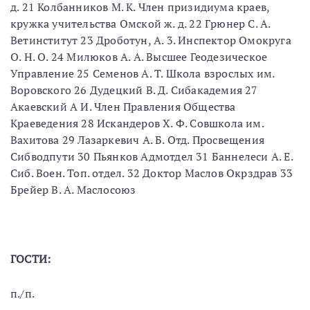
д. 21 Колбанников М. К. Член призидиума краев,
кружка учительства Омской ж. д. 22 Грюнер С. А.
Ветинститут 23 Дроботун, А. 3. Инспектор Омокруга
О. Н. О. 24 Милюков А. А. Высшее Геодезическое
Управление 25 Семенов А. Т. Школа взрослых им.
Воровского 26 Дудецкий В. Д. Сибакадемия 27
Акаевский А И. Член Правления Общества
Краеведения 28 Искандеров X. Ф. Совшкола им.
Вахитова 29 Лазаркевич А. Б. Отд. Просвещения
Сибводпути 30 Пьянков Адмотдел 31 Баннелеси А. Е.
Сиб. Воен. Топ. отдел. 32 Доктор Маслов Окрздрав 33
Брейер В. А. Маслосоюз
ГОСТИ:
п./п.