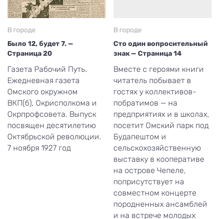
В городе
В городе
Было 12, будет 7. —
Сто один вопросительный
Страница 20
знак — Страница 14
Газета Рабочий Путь.
Вместе с героями книги
Ежедневная газета
читатель побывает в
Омского окружном
гостях у коллективов-
ВКП(б), Окрисполкома и
побратимов — на
Окрпрофсовета. Выпуск
предприятиях и в школах,
посвящен десятилетию
посетит Омский парк под
Октябрьской революции.
Будапештом и
7 ноября 1927 год
сельскохозяйственную
выставку в кооперативе
на острове Чепеле,
поприсутствует на
совместном концерте
породненных ансамблей
и на встрече молодых