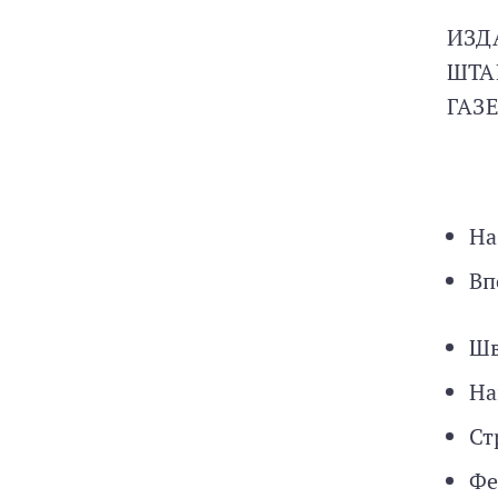
ИЗД
ШТА
ГАЗ
На
Вп
Шв
На
Ст
Фе