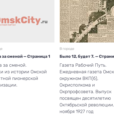
де
В городе
 за сменой — Страница 1
Было 12, будет 7. — Стран
 за сменой.
Газета Рабочий Путь.
и из истории Омской
Ежедневная газета Омск
стной пионерской
окружном ВКП(б),
изации.
Окрисполкома и
Окрпрофсовета. Выпуск
посвящен десятилетию
Октябрьской революции.
ноября 1927 год