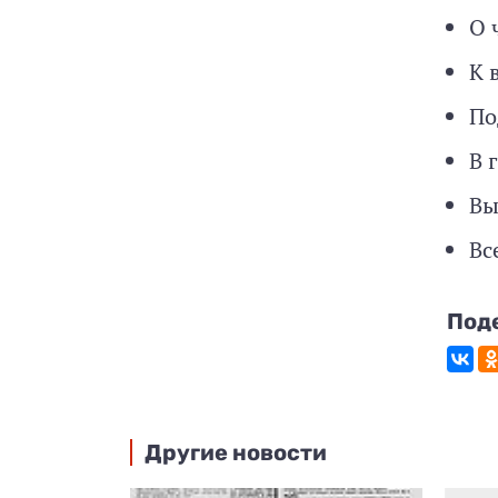
О 
К 
По
В 
Вы
Вс
Под
Другие новости