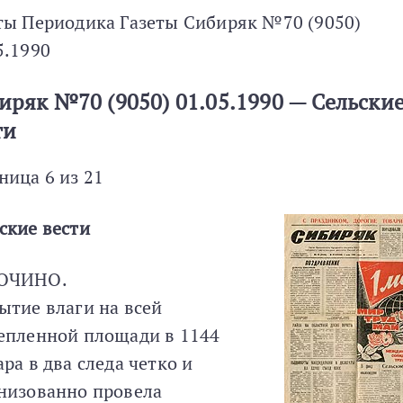
ты Периодика Газеты Сибиряк №70 (9050)
5.1990
иряк №70 (9050) 01.05.1990 — Сельски
ти
ница 6 из 21
ские вести
ОЧИНО.
ытие влаги на всей
епленной площади в 1144
ара в два следа четко и
низованно провела