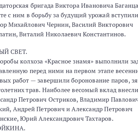
даторская бригада Виктора Ивановича Баганца
те с ним в борьбу за будущий урожай вступил
ор Михайлович Чернин, Василий Викторович
латин, Виталий Николаевич Константинов.
ЫЙ СВЕТ.
оробы колхоза «Красное знамя» выполнили зад
авленную перед ними на первом этапе весенн
вых работ — завершили боронование паров, зя
олетних трав. Наиболее весомый вклад внесл
сандр Петрович Остриков, Владимир Павлови
кий, Андрей Петрович и Александр Петрович
нские, Юрий Александрович Тахтаров.
ТОЙКИНА.