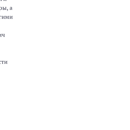
ры, а
угими
ич
сти