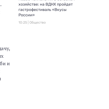
.
хозяйстве: на ВДНХ пройдет
гастрофестиваль «Вкусы
и
России»
10:25 |
Общество
ачу,
их
би и
и
ч