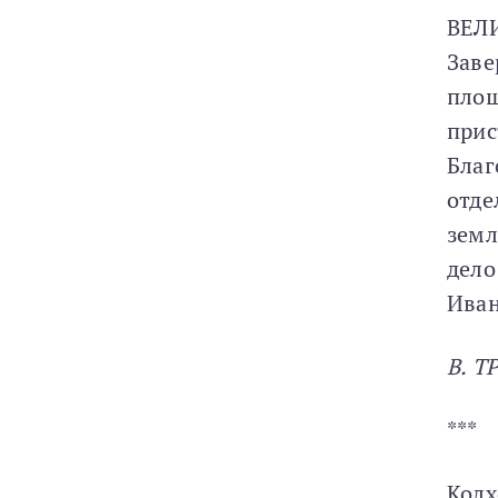
ВЕЛ
Заве
площ
прис
Благ
отде
земл
дело
Иван
В. Т
***
Колх