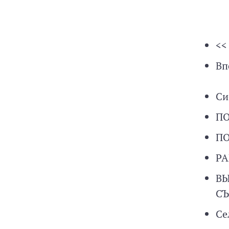
<<
Вп
Си
П
П
РА
ВЫ
СЪ
Се