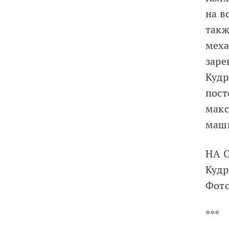
на в
такж
меха
заре
Кудр
пост
макс
маш
НА С
Кудр
Фото
***