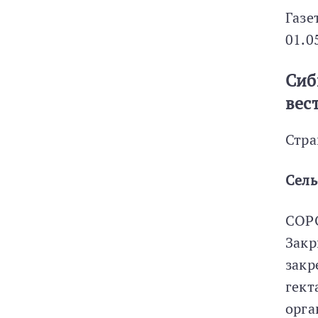
Газе
01.0
Сиб
вес
Стра
Сель
СОР
Закр
закр
гект
орга