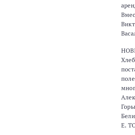
арен
Вмес
Викт
Васа
НОВ
Хлеб
пост
поле
мног
Алек
Горь
Бели
Е. 