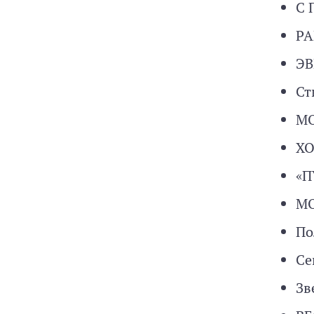
С 
РА
ЭВ
Ст
М
ХО
«П
МО
По
Се
Зв