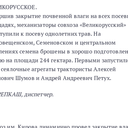
ИКОРУССКОЕ.
ршив закрытие почвенной влаги на всех посе
адях, механизаторы совхоза «Великорусский»
тупили к посеву однолетних трав. На
овещенском, Семеновском и центральном
лениях семена брошены в хорошо подготовле
ю на площади 244 гектара. Первыми запустили
 сеялочные агрегаты трактористы Алексей
ович Шумов и Андрей Андреевич Петух.
РЕПКАШ, диспетчер.
оз им. Кирова динамично провел закрытие вл