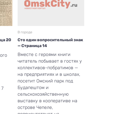
В городе
ица 20
Сто один вопросительный знак
— Страница 14
Вместе с героями книги
ого
читатель побывает в гостях у
коллективов-побратимов —
на предприятиях и в школах,
посетит Омский парк под
Будапештом и
 7
сельскохозяйственную
выставку в кооперативе на
острове Чепеле,
поприсутствует на