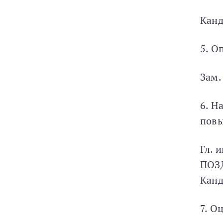
Канд
5. О
Зам.
6. Н
пов
Гл. 
ПОЗ
Канд
7. О