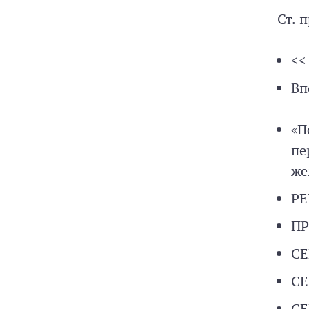
Ст. 
<<
Вп
«П
пе
же
Р
П
С
СЕ
СЕ