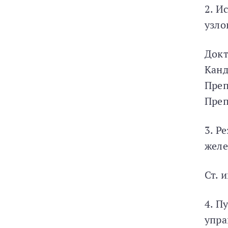
2. И
узло
Докт
Канд
Преп
Преп
3. Р
желе
Ст. 
4. П
упра