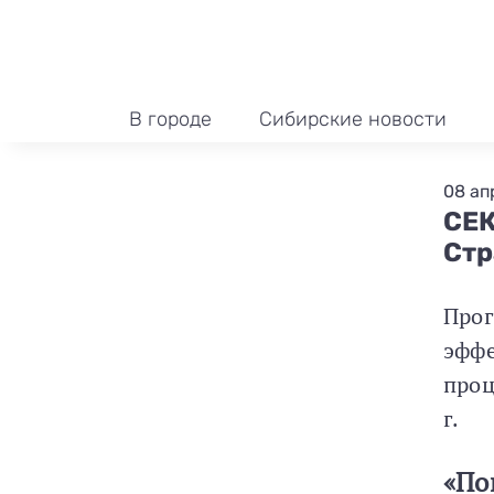
В городе
Сибирские новости
08 ап
СЕ
Стр
Про
эффе
проц
г.
«По