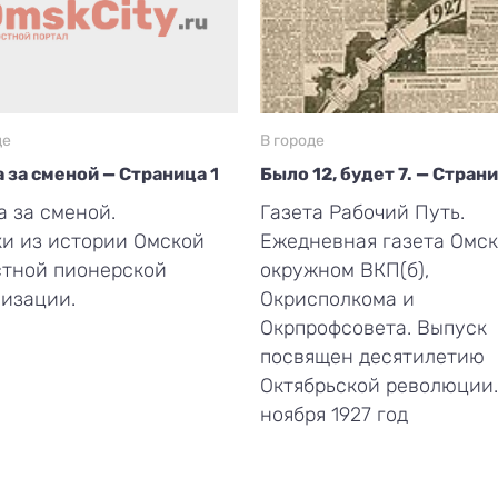
де
В городе
 за сменой — Страница 1
Было 12, будет 7. — Стран
 за сменой.
Газета Рабочий Путь.
и из истории Омской
Ежедневная газета Омск
стной пионерской
окружном ВКП(б),
изации.
Окрисполкома и
Окрпрофсовета. Выпуск
посвящен десятилетию
Октябрьской революции.
ноября 1927 год