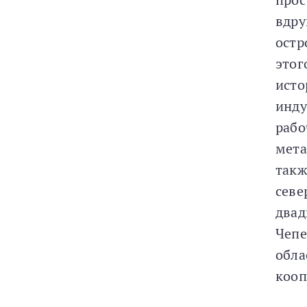
вдру
остр
этог
исто
инду
рабо
мета
такж
севе
двад
Чепе
обла
кооп