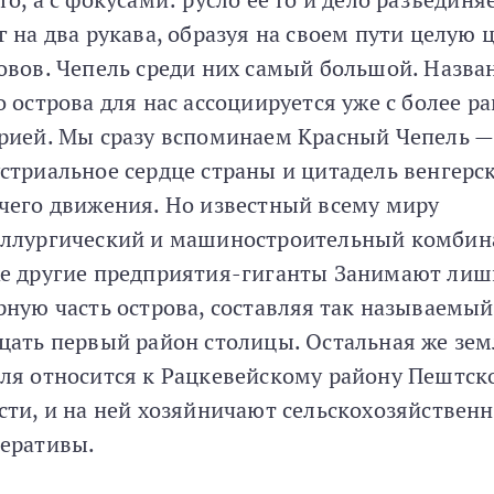
г на два рукава, образуя нa своем пути целую 
овов. Чепель среди них самый большой. Назва
о острова для нас ассоциируется уже с более р
рией. Мы сразу вспоминаем Красный Чепель —
стриальное сердце страны и цитадель венгерс
чего движения. Но известный всему миру
ллургический и машиностроительный комбина
е другие предприятия-гиганты Занимают лиш
рную часть острова, составляя так называемый
цать первый район столицы. Остальная же зем
ля относится к Рацкевейскому району Пештск
сти, и на ней хозяйничают сельскохозяйствен
еративы.