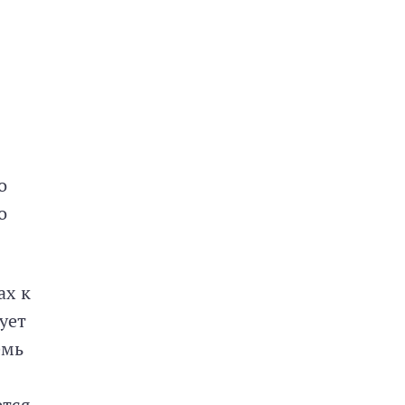
о
о
ах к
ует
емь
ется