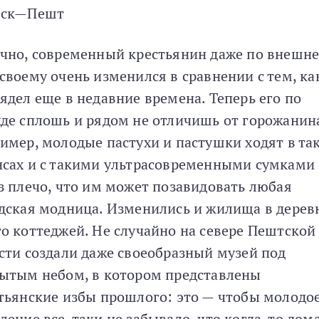
мск—Пешт
чно, современный крестьянин даже по внешн
своему очень изменился в сравнении с тем, ка
ядел еще в недавние времена. Теперь его по
де сплошь и рядом не отличишь от горожанина
имер, молодые пастухи и пастушки ходят в та
сах и с такими ультрасовременными сумками
з плечо, что им может позавидовать любая
дская модница. Изменились и жилища в дерев
о коттеджей. Не случайно на севере Пештской
сти создали даже своеобразный музей под
ытым небом, в котором представлены
тьянские избы прошлого: это — чтобы молодо
ление все-таки не забывало, что когда-то дом