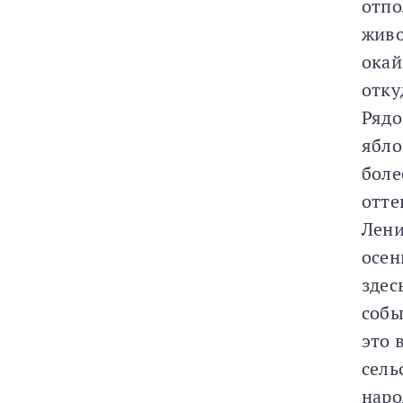
отпо
живо
окай
отку
Рядо
ябло
боле
отте
Лени
осен
здес
собы
это 
сель
наро