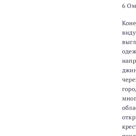
6 О
Коне
виду
выгл
одеж
напр
джин
чере
горо
мног
обла
откр
крес
поко