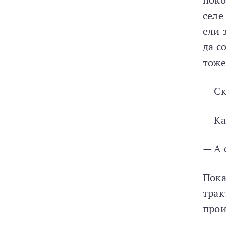
селе
ели 
да с
тоже
— Ск
— Ка
— А 
Пока
трак
прои