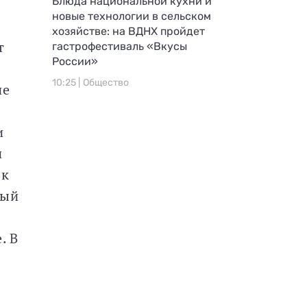
Блюда национальной кухни и
новые технологии в сельском
хозяйстве: на ВДНХ пройдет
т
гастрофестиваль «Вкусы
России»
10:25 |
Общество
ие
м
и
и
 к
рый
. В