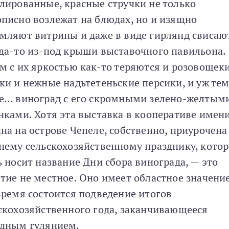
лированные, красные стручки не только
писно возлежат на блюдах, но и изящно
мляют витрины и даже в виде гирлянд свисаю
да-то из-под крыши выставочного павильона.
м с их яркостью как-то теряются и розовощек
ки и нежные надьтетеньские персики, и уж те
е… виноград с его скромными зелено-желтым
нками. Хотя эта выставка в кооперативе имен
на на острове Чепеле, собственно, приурочена
нему сельскохозяйственному празднику, кото
ь носит название Дни сбора винограда, — это
тие не местное. Оно имеет областное значение
время состоится подведение итогов
скохозяйственного года, заканчивающееся
дным гулянием.