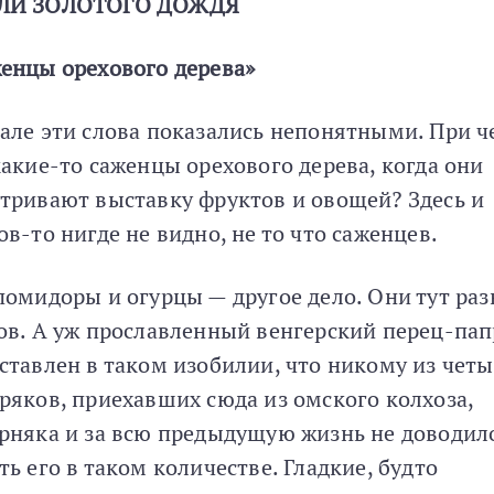
ЛИ ЗОЛОТОГО ДОЖДЯ
енцы орехового дерева»
але эти слова показались непонятными. При ч
какие-то саженцы орехового дерева, когда они
тривают выставку фруктов и овощей? Здесь и
ов-то нигде не видно, не то что саженцев.
помидоры и огурцы — другое дело. Они тут ра
ов. А уж прославленный венгерский перец-па
ставлен в таком изобилии, что никому из чет
ряков, приехавших сюда из омского колхоза,
рняка и за всю предыдущую жизнь не доводил
ть его в таком количестве. Гладкие, будто