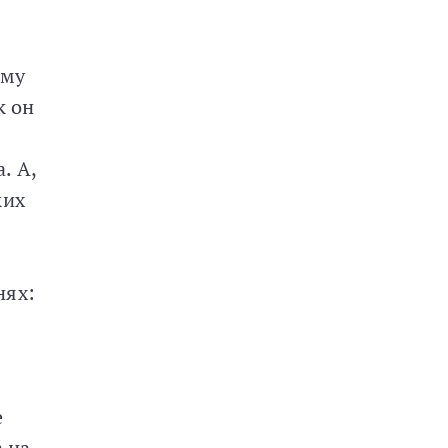
ему
к он
. А,
ких
нях:
е
а на