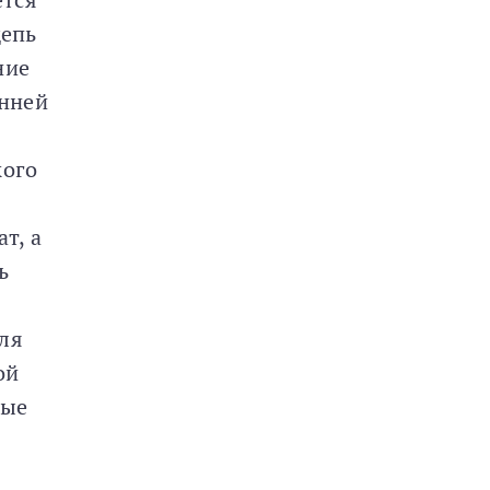
цепь
ние
анней
кого
т, а
ь
ля
ой
ные