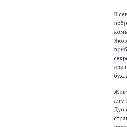
В се
побр
комм
Яков
приб
секр
врач
бухг
Живу
югу 
Дуна
стра
прос