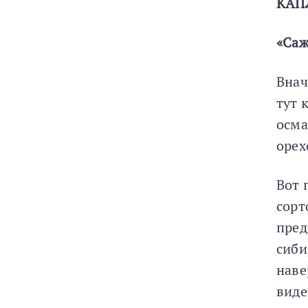
КАП
«Саж
Внач
тут 
осма
орех
Вот 
сорт
пред
сиби
наве
виде