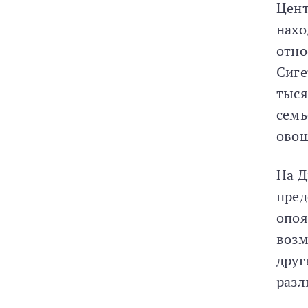
Цент
нахо
отно
Сиге
тыся
семь
овощ
На Д
пред
опоя
возм
друг
разл