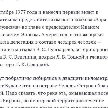
нтябре 1977 года и нанесли первый визит к
атимам представители омского колхоза «Заря
унизма» во главе с председателем Иваном
левичем Эннсом. А через год, в это же время
ыла делегация в составе четырех человек —
етаря парткома В. С. Пушкарева, ветеринарног
а В. С. Веденина, доярки Л. В. Тоцкой и главног
алтера Н. К. Ершовой.
т побратимы сибиряков в двадцати километр
от Будапешта, на острове Чепель. Остров образ
й. Надо сказать, что река эта, омывающая вос
н Европы, по венгерской территории течет не
то, а с фокусами: русло ее то и дело разъединя