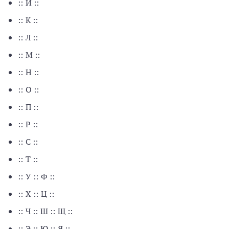
:: И ::
:: К ::
:: Л ::
:: М ::
:: Н ::
:: О ::
:: П ::
:: Р ::
:: С ::
:: Т ::
:: У :: Ф ::
:: Х :: Ц ::
:: Ч :: Ш :: Щ ::
:: Э :: Ю :: Я ::