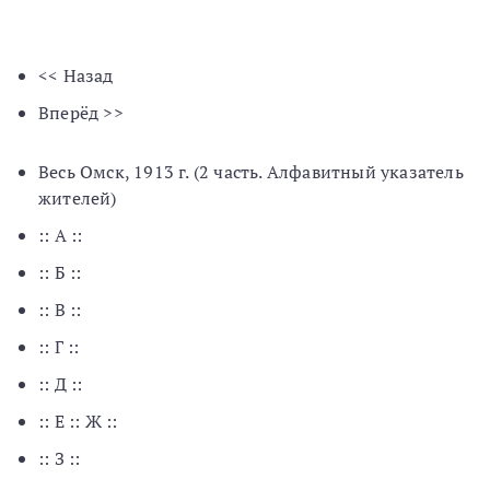
<< Назад
Вперёд >>
Весь Омск, 1913 г. (2 часть. Алфавитный указатель
жителей)
:: А ::
:: Б ::
:: В ::
:: Г ::
:: Д ::
:: Е :: Ж ::
:: З ::