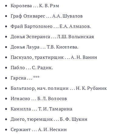
Королева . . . К. В. Рэм
Граф Оливарес . . . А.А. Шувалов
Фрай Бартоломео . . . Е.А. Алмазов.
Донья Эсперанса . . . Л.Ш. Волынская
Донья Лаура . . . Т.В. Киселева.
Паскуало, трактирщик . . . А. Н. Ванин
Пабло . . . С. Радик.
Гарсиа . . . ***
Бальтазор, нач. полиции . . . Н. К. Рубаник
Игнасио . . . Б. Л. Волосов
Камилла . . . Т. И. Тамарина
Диего, тюремщик . . . Б. Ф. Щукин
Сержант . . . А. И. Нескин