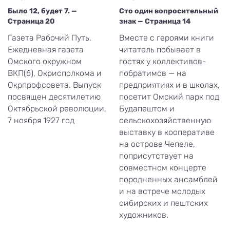
Было 12, будет 7. —
Сто один вопросительный
Страница 20
знак — Страница 14
Газета Рабочий Путь.
Вместе с героями книги
Ежедневная газета
читатель побывает в
Омского окружном
гостях у коллективов-
ВКП(б), Окрисполкома и
побратимов — на
Окрпрофсовета. Выпуск
предприятиях и в школах,
посвящен десятилетию
посетит Омский парк под
Октябрьской революции.
Будапештом и
7 ноября 1927 год
сельскохозяйственную
выставку в кооперативе
на острове Чепеле,
поприсутствует на
совместном концерте
породненных ансамблей
и на встрече молодых
сибирских и пештских
художников.