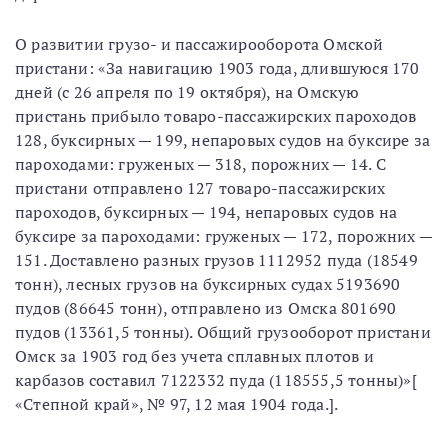
О развитии грузо- и пассажирооборота Омской
пристани: «За навигацию 1903 года, длившуюся 170
дней (с 26 апреля по 19 октября), на Омскую
пристань прибыло товаро-пассажирских пароходов
128, буксирных — 199, непаровых судов на буксире за
пароходами: груженых — 318, порожних — 14. С
пристани отправлено 127 товаро-пассажирских
пароходов, буксирных — 194, непаровых судов на
буксире за пароходами: груженых — 172, порожних —
151. Доставлено разных грузов 1112952 пуда (18549
тонн), лесных грузов на буксирных судах 5193690
пудов (86645 тонн), отправлено из Омска 801690
пудов (13361,5 тонны). Общий грузооборот пристани
Омск за 1903 год без учета сплавных плотов и
карбазов составил 7122332 пуда (118555,5 тонны)»[
«Степной край», № 97, 12 мая 1904 года.].