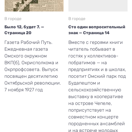
В городе
В городе
Было 12, будет 7. —
Сто один вопросительный
Страница 20
знак — Страница 14
Газета Рабочий Путь.
Вместе с героями книги
Ежедневная газета
читатель побывает в
Омского окружном
гостях у коллективов-
ВКП(б), Окрисполкома и
побратимов — на
Окрпрофсовета. Выпуск
предприятиях и в школах,
посвящен десятилетию
посетит Омский парк под
Октябрьской революции.
Будапештом и
7 ноября 1927 год
сельскохозяйственную
выставку в кооперативе
на острове Чепеле,
поприсутствует на
совместном концерте
породненных ансамблей
и на встрече молодых