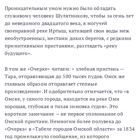
Проницательным умом нужно было обладать
служивому человеку Шулятникову, чтобы за семь лет
до неведомого двадцатого века, в могучей
своенравной реке Иртыш, катившей свои воды меж
необустроенных, местами диких берегов, с редкими
примитивными пристанями, разглядеть «реку
будущего».
В том же «Очерке» читаем: « хлебная пристань —
Тара, отправляющая до 500 тысяч пудов. Омск же
главным образом отправляет степные
произведения». И одобрительно отмечается, что «в
Омске, у самого города, находится на реке Оми
хорошая, глубокая и тихая зимовка судов». Это
короткое замечание — не первое упоминание об
Омской пристани. Немногим более полувека до
«Очерка» в «Табеле городов Омской области» за 1834
год промелькнуло сообщение, из которого