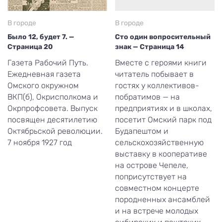
В городе
В городе
Было 12, будет 7. —
Сто один вопросительный
Страница 20
знак — Страница 14
Газета Рабочий Путь.
Вместе с героями книги
Ежедневная газета
читатель побывает в
Омского окружном
гостях у коллективов-
ВКП(б), Окрисполкома и
побратимов — на
Окрпрофсовета. Выпуск
предприятиях и в школах,
посвящен десятилетию
посетит Омский парк под
Октябрьской революции.
Будапештом и
7 ноября 1927 год
сельскохозяйственную
выставку в кооперативе
на острове Чепеле,
поприсутствует на
совместном концерте
породненных ансамблей
и на встрече молодых