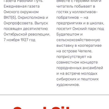
Газета Рабочий Путь.
Вместе с героями книги
Ежедневная газета
читатель побывает в
Омского окружном
гостях у коллективов-
ВКП(б), Окрисполкома и
побратимов — на
Окрпрофсовета. Выпуск
предприятиях и в школах,
посвящен десятилетию
посетит Омский парк под
Октябрьской революции.
Будапештом и
7 ноября 1927 год
сельскохозяйственную
выставку в кооперативе
на острове Чепеле,
поприсутствует на
совместном концерте
породненных ансамблей
и на встрече молодых
сибирских и пештских
художников.