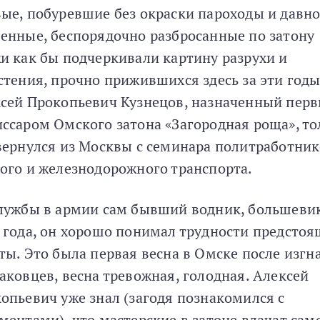
ые, побуревшие без окраски пароходы и давно
енные, беспорядочно разбросанные по затону
и как бы подчеркивали картину разрухи и
стения, прочно прижившихся здесь за эти годы
сей Прокопьевич Кузнецов, назначенный пер
ссаром Омского затона «Загородная роща», то
вернулся из Москвы с семинара политработни
ого и железнодорожного транспорта.
лужбы в армии сам бывший водник, большевик
 года, он хорошо понимал трудности предсто
ты. Это была первая весна в Омске после изгн
аковцев, весна тревожная, голодная. Алексей
опьевич уже знал (загодя познакомился с
ментами), что мастерские в затоне влачат сам