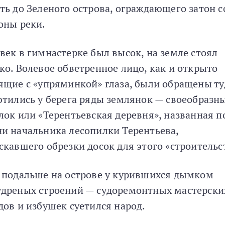
ть до Зеленого острова, ограждающего затон с
оны реки.
век в гимнастерке был высок, на земле стоял
ко. Волевое обветренное лицо, как и открыто
ящие с «упряминкой» глаза, были обращены ту
ютились у берега ряды землянок — своеобразн
лок или «Терентьевская деревня», названная п
и начальника лесопилки Терентьева,
скавшего обрезки досок для этого «строительс
 подальше на острове у курившихся дымком
дреных строений — судоремонтных мастерских
дов и избушек суетился народ.