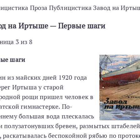
ицистика Проза Публицистика Завод на Ирты
од на Иртыше — Первые шаги
ница 3 из 8
ые шаги
ин из майских дней 1920 года
ерег Иртыша у старой
родной рощи пришел человек в
атской гимнастерке. По-
ннему большая вода плескалась
и полузатонувших бревен, размытых штабеле
, раскатывалась беспокойной рябью по проток