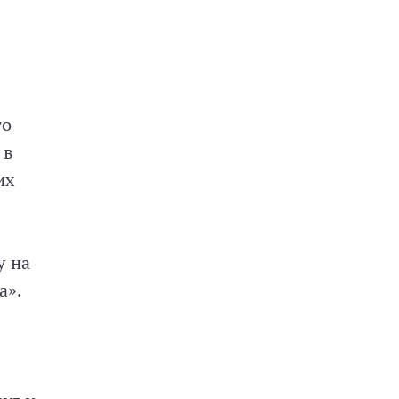
то
 в
их
у на
а».