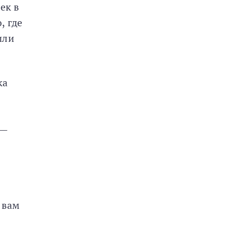
ек в
, где
или
ка
 —
и
 вам