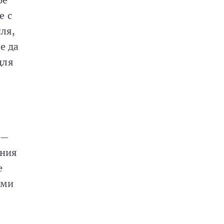
е с
ля,
е да
для
 —
ания
е
ыми