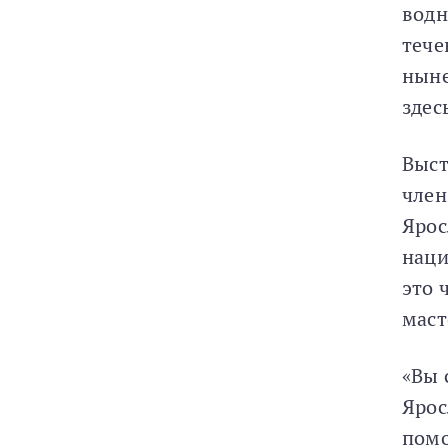
водн
тече
ныне
здес
Выст
член
Ярос
наци
это 
маст
«Вы 
Ярос
помо