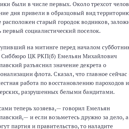
ики были в числе первых. Около трехсот челов
ние дня привели в образцовый вид территорию
 расположен старый городок водников, залож
ь первый социалистический поселок.
упивший на митинге перед началом субботни
 Сиббюро ЦК РКП(б) Емельян Михайлович
лавский разъяснил значение декрета о
онализации флота. Сказал, что главное сейчас
честная работа по восстановлению пароходов 
ерских, разрушенных белыми бандитами.
сами теперь хозяева,— говорил Емельян
лавский,— и если возьметесь дружно за дело, а
гут партия и правительство, то наладите