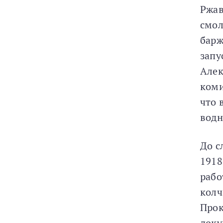
Ржав
смол
барж
запу
Алек
коми
что 
водн
До с
1918
рабо
колч
Прок
доку