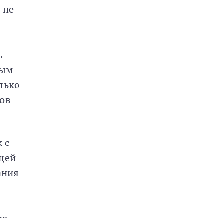
 не
.
вым
лько
ков
 с
ящей
ания
ое