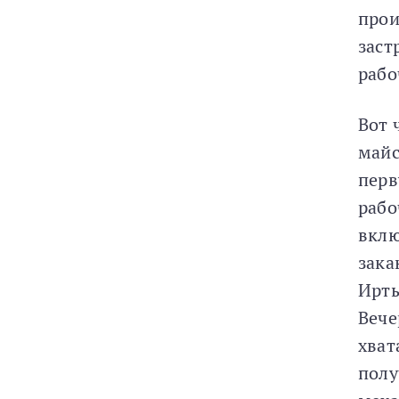
прои
заст
рабо
Вот 
майс
перв
рабо
вклю
зака
Ирты
Вече
хват
полу