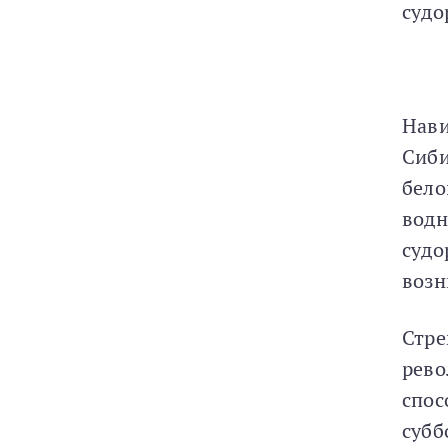
судо
Нави
Сиби
бело
водн
судо
возн
Стре
рево
спос
субб