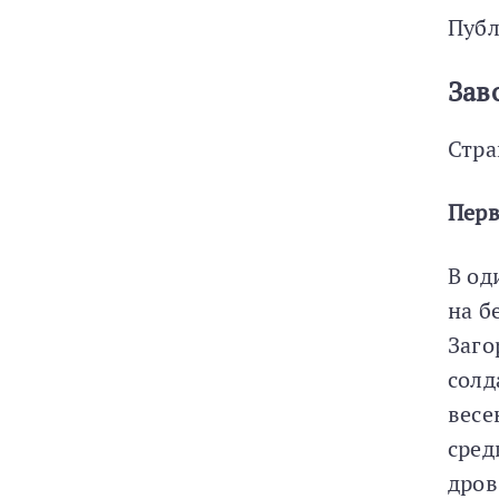
Публ
Зав
Стра
Перв
В од
на б
Заго
солд
весе
сред
дров