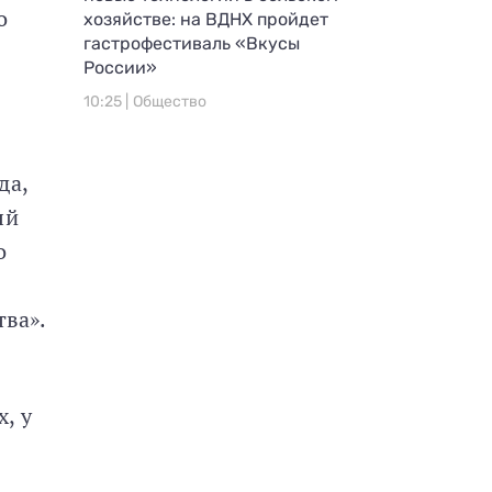
о
хозяйстве: на ВДНХ пройдет
гастрофестиваль «Вкусы
России»
10:25 |
Общество
да,
ый
о
тва».
, у