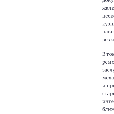
жалк
неск
кузн
наве
резк
В то
ремо
засл
меха
и пр
стар
инте
ближ