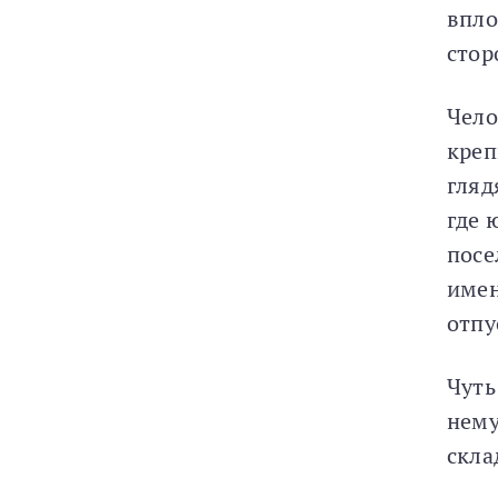
впло
стор
Чело
креп
гляд
где 
посе
имен
отпу
Чуть
нему
скла