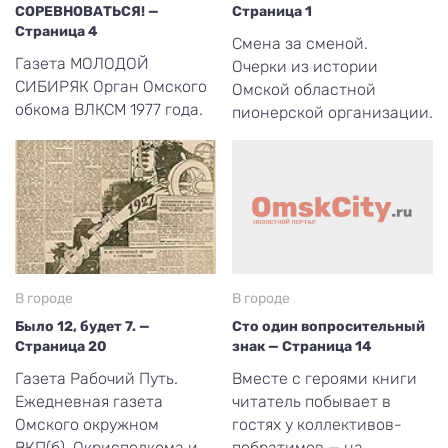
СОРЕВНОВАТЬСЯ! —
Страница 1
Страница 4
Смена за сменой.
Газета МОЛОДОЙ
Очерки из истории
СИБИРЯК Орган Омского
Омской областной
обкома ВЛКСМ 1977 года.
пионерской организации.
В городе
В городе
Было 12, будет 7. —
Сто один вопросительный
Страница 20
знак — Страница 14
Газета Рабочий Путь.
Вместе с героями книги
Ежедневная газета
читатель побывает в
Омского окружном
гостях у коллективов-
ВКП(б), Окрисполкома и
побратимов — на