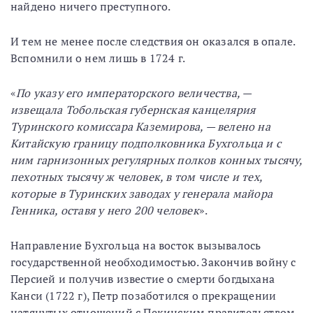
найдено ничего преступного.
И тем не менее после следствия он оказался в опале.
Вспомнили о нем лишь в 1724 г.
«
По указу его императорского величества, —
извещала Тобольская губернская канцелярия
Туринского комиссара Каземирова, — велено на
Китайскую границу подполковника Бухгольца и с
ним гарнизонных регулярных полков конных тысячу,
пехотных тысячу ж человек, в том числе и тех,
которые в Туринских заводах у генерала майора
Генника, оставя у него 200 человек
».
Направление Бухгольца на восток вызывалось
государственной необходимостью. Закончив войну с
Персией и получив известие о смерти богдыхана
Канси (1722 г), Петр позаботился о прекращении
натянутых отношений с Пекинским правительством.