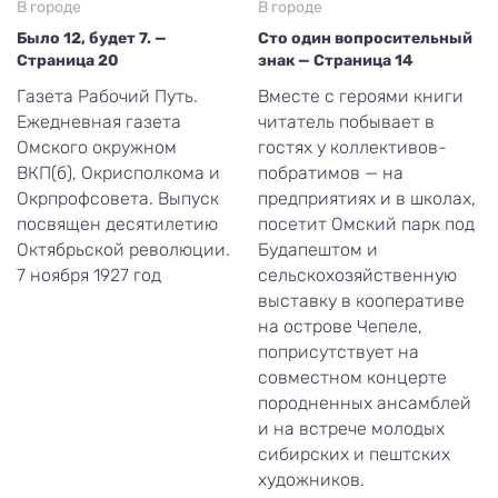
В городе
В городе
Было 12, будет 7. —
Сто один вопросительный
Страница 20
знак — Страница 14
Газета Рабочий Путь.
Вместе с героями книги
Ежедневная газета
читатель побывает в
Омского окружном
гостях у коллективов-
ВКП(б), Окрисполкома и
побратимов — на
Окрпрофсовета. Выпуск
предприятиях и в школах,
посвящен десятилетию
посетит Омский парк под
Октябрьской революции.
Будапештом и
7 ноября 1927 год
сельскохозяйственную
выставку в кооперативе
на острове Чепеле,
поприсутствует на
совместном концерте
породненных ансамблей
и на встрече молодых
сибирских и пештских
художников.