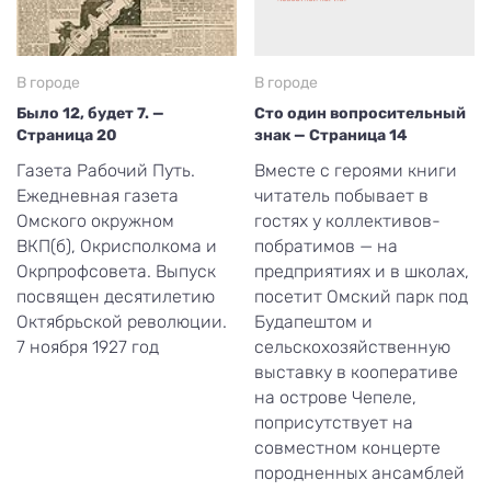
В городе
В городе
Было 12, будет 7. —
Сто один вопросительный
Страница 20
знак — Страница 14
Газета Рабочий Путь.
Вместе с героями книги
Ежедневная газета
читатель побывает в
Омского окружном
гостях у коллективов-
ВКП(б), Окрисполкома и
побратимов — на
Окрпрофсовета. Выпуск
предприятиях и в школах,
посвящен десятилетию
посетит Омский парк под
Октябрьской революции.
Будапештом и
7 ноября 1927 год
сельскохозяйственную
выставку в кооперативе
на острове Чепеле,
поприсутствует на
совместном концерте
породненных ансамблей